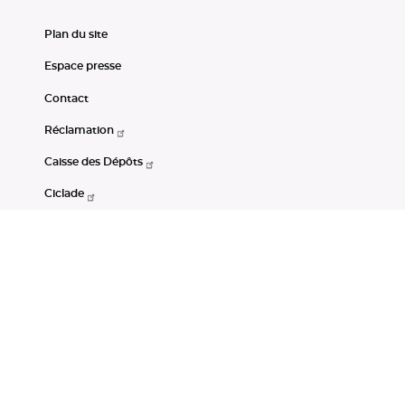
Plan du site
Espace presse
Contact
Réclamation
Caisse des Dépôts
Ciclade
CDC-Net
Consignations
Portail Open Data CDC
Restez connectés
LinkedIn
Youtube
Instagram
RSS