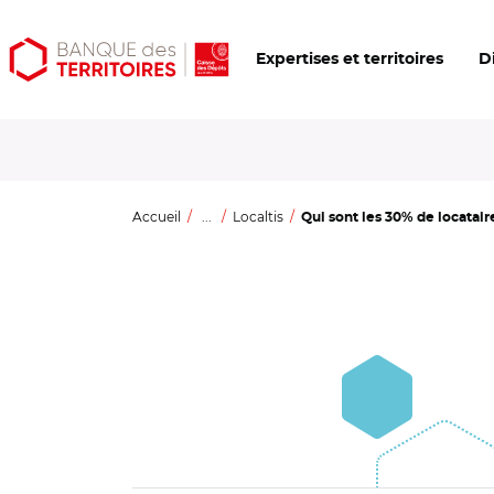
Aller
Aller
Ouvrir
Expertises et territoires
D
au
au
les
contenu
menu
outils
principal
principal
d'accessibilité
Accueil
...
Localtis
Qui sont les 30% de locataire