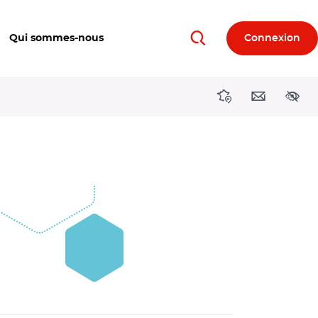
Qui sommes-nous
Connexion
Rechercher
Directions région
Contact
Acces