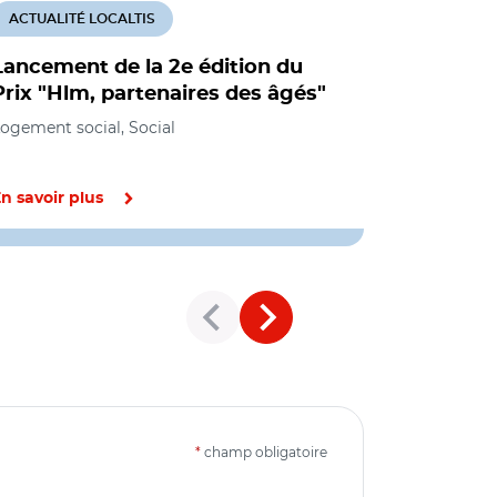
ACTUALITÉ LOCALTIS
ACTUALITÉ
Lancement de la 2e édition du
Lutte con
Prix "Hlm, partenaires des âgés"
bailleurs
ogement social, Social
Logement soc
n savoir plus
En savoir pl
*
champ obligatoire