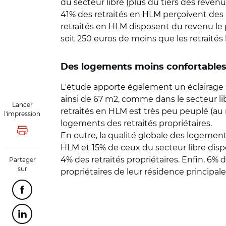
du secteur libre (plus du tiers des reve
41% des retraités en HLM perçoivent des 
retraités en HLM disposent du revenu le pl
soit 250 euros de moins que les retraités 
Des logements moins confortables 
L'étude apporte également un éclairage 
ainsi de 67 m2, comme dans le secteur lib
Lancer
retraités en HLM est très peu peuplé (au 
l'impression
logements des retraités propriétaires.
Lancer l'impression
En outre, la qualité globale des logements
HLM et 15% de ceux du secteur libre dis
4% des retraités propriétaires. Enfin, 6%
Partager
sur
propriétaires de leur résidence princip
Partager cette page sur Facebook
Partager cette page sur Linkedin