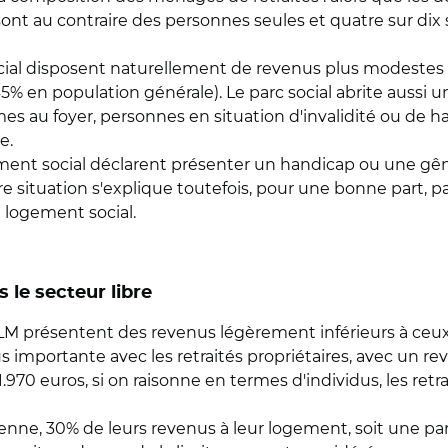
 sont au contraire des personnes seules et quatre sur di
social disposent naturellement de revenus plus modestes :
% en population générale). Le parc social abrite aussi u
 au foyer, personnes en situation d'invalidité ou de hand
e.
ement social déclarent présenter un handicap ou une gê
re situation s'explique toutefois, pour une bonne part, pa
 logement social.
s le secteur libre
LM présentent des revenus légèrement inférieurs à ceux d
 importante avec les retraités propriétaires, avec un re
970 euros, si on raisonne en termes d'individus, les retr
ne, 30% de leurs revenus à leur logement, soit une part i