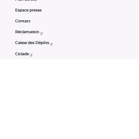
Espace presse
Contact
Réclamation
Caisse des Dépôts
Ciclade
CDC-Net
Consignations
Portail Open Data CDC
Restez connectés
LinkedIn
Youtube
Instagram
RSS