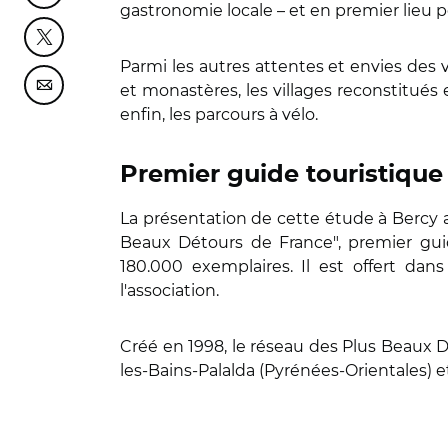
gastronomie locale – et en premier lieu p
Partager cette page sur Twitter
Parmi les autres attentes et envies des vi
et monastères, les villages reconstitués et
Partager cette page sur Courriel
enfin, les parcours à vélo.
Premier guide touristique
La présentation de cette étude à Bercy a
Beaux Détours de France", premier guide
180.000 exemplaires. Il est o
ffert dan
l'association.
Créé en 1998, le réseau des Plus Beaux
les-Bains-Palalda (Pyrénées-Orientales) e