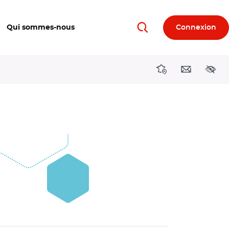
Qui sommes-nous
Connexion
Rechercher
Directions région
Contact
Acces