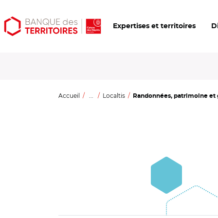
Aller
Aller
Ouvrir
Expertises et territoires
D
au
au
les
contenu
menu
outils
principal
principal
d'accessibilité
Accueil
...
Localtis
Randonnées, patrimoine et g