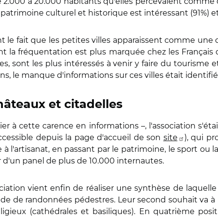
e 2.000 à 20.000 habitants qu'elles percevaient comme d
patrimoine culturel et historique est intéressant (91%) et 
 le fait que les petites villes
apparaissent comme une d
t la fréquentation est plus marquée chez les Français 
es, sont les plus intéressés à venir y faire du tourisme 
, le manque d'informations sur ces villes était identifié
âteaux et citadelles
 à cette carence en informations –, l'association s'ét
accessible depuis la page d'accueil de son
site
), qui p
 à l'artisanat, en passant par le patrimoine, le sport ou l
tir d'un panel de plus de 10.000 internautes.
ciation vient enfin de réaliser une synthèse de laquelle i
nde de randonnées pédestres. Leur second souhait va à l
ligieux (cathédrales et basiliques). En quatrième positio