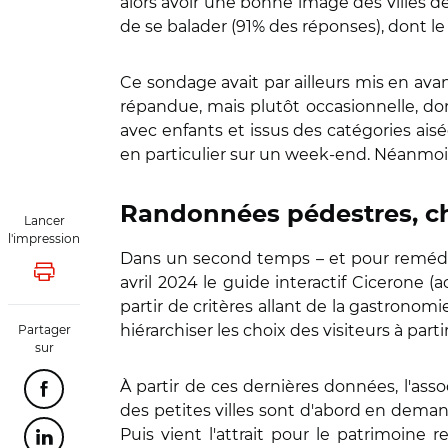
alors avoir une bonne image des villes d
de se balader (91% des réponses), dont le 
Ce sondage avait par ailleurs mis en avant
répandue, mais plutôt occasionnelle, don
avec enfants et issus des catégories aisé
en particulier sur un week-end. Néanmoins
Randonnées pédestres, ch
Lancer
l'impression
Dans un second temps – et pour remédier
Lancer l'impression
avril 2024 le guide interactif Cicerone (
partir de critères allant de la gastronomie
hiérarchiser les choix des visiteurs à par
Partager
sur
À partir de ces dernières données, l'asso
Partager cette page sur Facebook
des petites villes sont d'abord en dema
Puis vient l'attrait pour le patrimoine re
Partager cette page sur Linkedin