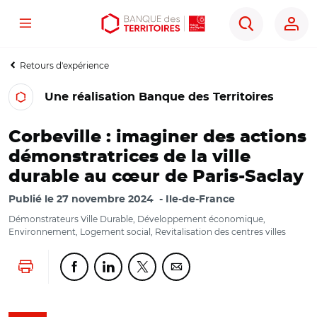
Menu
Aller
Aller
Ouvrir
Rechercher
au
au
les
contenu
menu
outils
Retours d'expérience
principal
principal
d'accessibilité
Une réalisation Banque des Territoires
Corbeville : imaginer des actions
démonstratrices de la ville
durable au cœur de Paris-Saclay
Publié le
27 novembre 2024
Ile-de-France
Démonstrateurs Ville Durable, Développement économique,
Environnement, Logement social, Revitalisation des centres villes
Lancer l'impression
Partager cette page sur Facebook
Partager cette page sur Linkedin
Partager cette page sur Twitter
Partager cette page sur Co