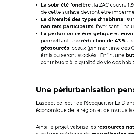
: la ZAC couvre
La
sobriété foncière
1,
de cette surface devront être imperméa
: su
La diversité des types d'habitats
, favorisant l’inc
habitats participatifs
La performance énergétique et env
permettant une
des
réduction de 43 %
locaux (pin maritime des Cé
géosourcés
émis ou seront stockés ! Enfin, une
but
contribuera à la qualité de vie des habi
Une périurbanisation pensé
L’aspect collectif de l’écoquartier La D
économique de la région et de mutualisa
Ainsi, le projet valorise les
ressources nat