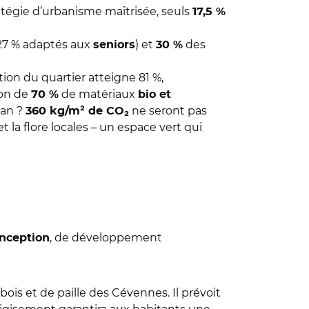
ratégie d’urbanisme maîtrisée, seuls
17,5 %
27 % adaptés aux
) et
des
seniors
30 %
ion du quartier atteigne 81 %,
ion de
de matériaux
70 %
bio et
lan ?
ne seront pas
360 kg/m² de CO₂
t la flore locales – un espace vert qui
, de développement
nception
bois et de paille des Cévennes. Il prévoit