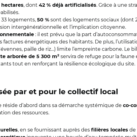
, dont
. Grâce à une st
9 hectares
42 % déjà artificialisés
bilisés.
r 33 logements,
sont des logements sociaux (dont 
50 %
lusion intergénérationnelle et l’implication citoyenne.
: il est prévu que la part d’autoconsommat
ironnementale
 factures énergétiques des habitants. De plus, l’utilisat
vennes, paille de riz…) limite l’empreinte carbone. Le bi
servira de refuge pour la faune e
te arborée de 5 300 m²
tants tout en renforçant la résilience écologique du site.
e par et pour le collectif local
iane réside d’abord dans sa démarche systémique de
co-co
tion des ressources.
, en se fournissant auprès des
de 
urelles
filières locales