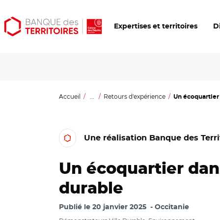
Aller
Aller
Ouvrir
Expertises et territoires
D
au
au
les
contenu
menu
outils
principal
principal
d'accessibilité
Accueil
...
Retours d'expérience
Un écoquartier 
Une réalisation Banque des Terri
Un écoquartier dans
durable
Publié le
20 janvier 2025
Occitanie