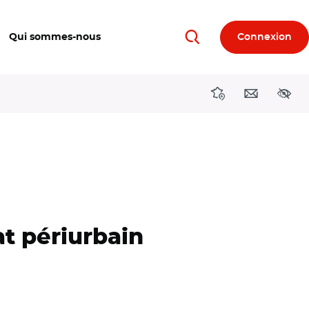
Qui sommes-nous
Connexion
Rechercher
Directions région
Contact
Acces
at périurbain