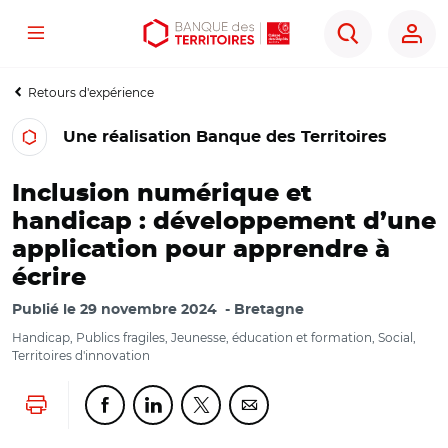
Menu
Aller
Aller
Ouvrir
Rechercher
au
au
les
contenu
menu
outils
Retours d'expérience
principal
principal
d'accessibilité
Une réalisation Banque des Territoires
Inclusion numérique et
handicap : développement d’une
application pour apprendre à
écrire
Publié le
29 novembre 2024
Bretagne
Handicap, Publics fragiles, Jeunesse, éducation et formation, Social,
Territoires d'innovation
Lancer l'impression
Partager cette page sur Facebook
Partager cette page sur Linkedin
Partager cette page sur Twitter
Partager cette page sur Co