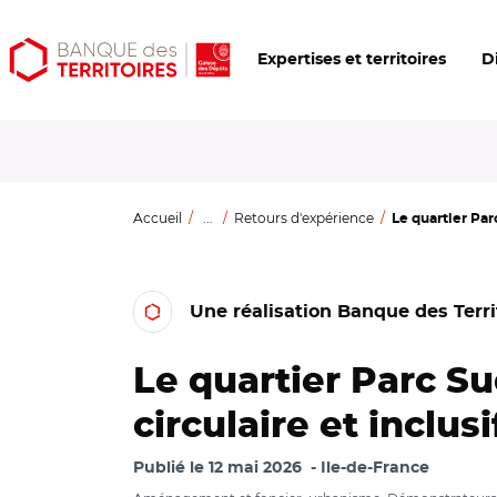
Aller
Aller
Ouvrir
Expertises et territoires
D
au
au
les
contenu
menu
outils
principal
principal
d'accessibilité
Accueil
...
Retours d'expérience
Le quartier Par
Une réalisation Banque des Terri
Le quartier Parc Su
circulaire et inclusi
Publié le
12 mai 2026
Ile-de-France