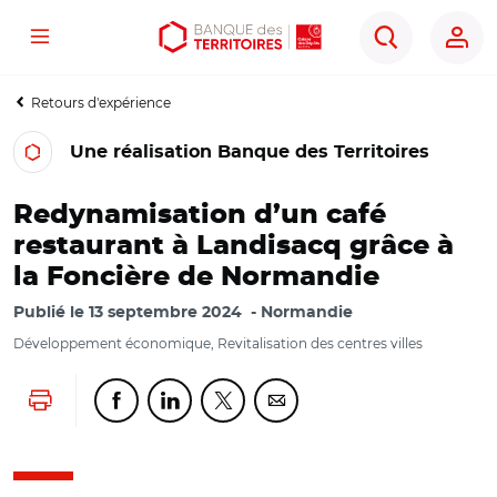
Menu
Aller
Aller
Ouvrir
Rechercher
au
au
les
contenu
menu
outils
Retours d'expérience
principal
principal
d'accessibilité
Une réalisation Banque des Territoires
Redynamisation d’un café
restaurant à Landisacq grâce à
la Foncière de Normandie
Publié le
13 septembre 2024
Normandie
Développement économique, Revitalisation des centres villes
Lancer l'impression
Partager cette page sur Facebook
Partager cette page sur Linkedin
Partager cette page sur Twitter
Partager cette page sur Co