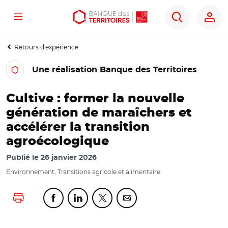
Menu
Aller
Aller
Ouvrir
Rechercher
au
au
les
contenu
menu
outils
Retours d'expérience
principal
principal
d'accessibilité
Une réalisation Banque des Territoires
Cultive : former la nouvelle
génération de maraîchers et
accélérer la transition
agroécologique
Publié le
26 janvier 2026
Environnement, Transitions agricole et alimentaire
Lancer l'impression
Partager cette page sur Facebook
Partager cette page sur Linkedin
Partager cette page sur Twitter
Partager cette page sur Co