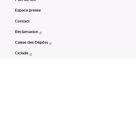
Espace presse
Contact
Réclamation
Caisse des Dépôts
Ciclade
CDC-Net
Consignations
Portail Open Data CDC
Restez connectés
LinkedIn
Youtube
Instagram
RSS