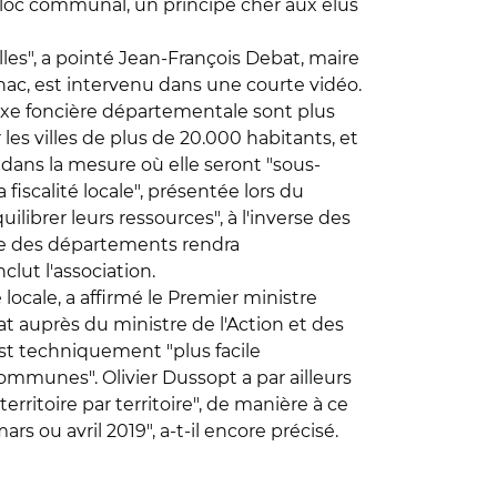
 bloc communal, un principe cher aux élus
lles", a pointé Jean-François Debat, maire
nac, est intervenu dans une courte vidéo.
axe foncière départementale sont plus
es villes de plus de 20.000 habitants, et
dans la mesure où elle seront "sous-
fiscalité locale", présentée lors du
librer leurs ressources", à l'inverse des
re des départements rendra
lut l'association.
locale, a affirmé le Premier ministre
at auprès du ministre de l'Action et des
 est techniquement "plus facile
ommunes". Olivier Dussopt a par ailleurs
rritoire par territoire", de manière à ce
rs ou avril 2019", a-t-il encore précisé.