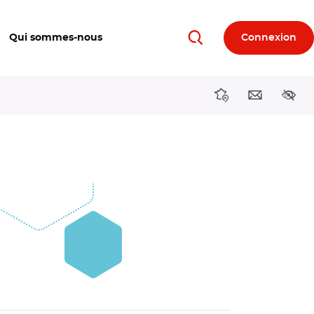
Qui sommes-nous
Connexion
Rechercher
Directions région
Contact
Acces