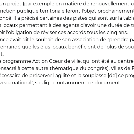
n projet (par exemple en matière de renouvellement urbai
fonction publique territoriale feront l'objet prochaineme
oncé. Il a précisé certaines des pistes qui sont sur la table
locaux permettant à des agents d'avoir une durée de trav
 l'obligation de réviser ces accords tous les cinq ans.
nce avait dit le souhait de son association de "prendre p
ait demandé que les élus locaux bénéficient de "plus de 
t.
et le programme Action Cœur de ville, qui ont été au cent
consacré à cette autre thématique du congrès), Villes de 
nécessaire de préserver l'agilité et la souplesse [de] c
 niveau national", souligne notamment ce document.