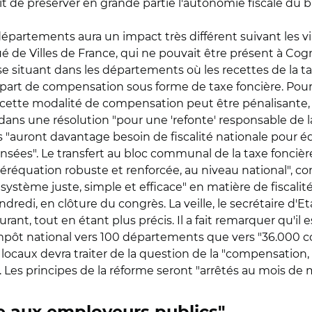
ait de préserver en grande partie l'autonomie fiscale du
 départements aura un impact très différent suivant les vi
 de Villes de France, qui ne pouvait être présent à Cog
 situant dans les départements où les recettes de la t
part de compensation sous forme de taxe foncière. Pour l
, cette modalité de compensation peut être pénalisante, 
ans une résolution "pour une 'refonte' responsable de la 
"auront davantage besoin de fiscalité nationale pour équi
ées". Le transfert au bloc communal de la taxe fonciè
éréquation robuste et renforcée, au niveau national", conc
tème juste, simple et efficace" en matière de fiscalité 
redi, en clôture du congrès. La veille, le secrétaire d'Et
urant, tout en étant plus précis. Il a fait remarquer qu'il
 impôt national vers 100 départements que vers "36.000 c
locaux devra traiter de la question de la "compensation, te
 Les principes de la réforme seront "arrêtés au mois de ma