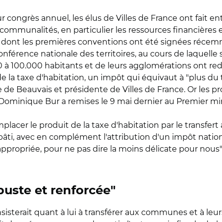
r congrès annuel, les élus de Villes de France ont fait en
tercommunalités, en particulier les ressources financières
le dont les premières conventions ont été signées réce
onférence nationale des territoires, au cours de laquell
.000 à 100.000 habitants et de leurs agglomérations ont red
e la taxe d'habitation, un impôt qui équivaut à "plus du 
e de Beauvais et présidente de Villes de France. Or les p
t Dominique Bur a remises le 9 mai dernier au Premier mi
mplacer le produit de la taxe d'habitation par le transfer
bâti, avec en complément l'attribution d'un impôt nationa
 appropriée, pour ne pas dire la moins délicate pour nous"
uste et renforcée"
onsisterait quant à lui à transférer aux communes et à