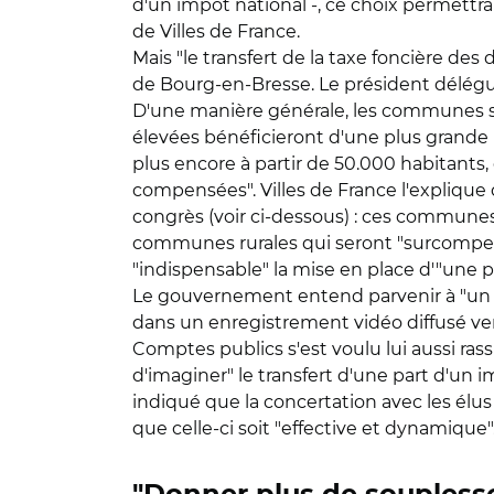
d'un impôt national -, ce choix permettr
de Villes de France.
Mais "le transfert de la taxe foncière des
de Bourg-en-Bresse. Le président délégué
D'une manière générale, les communes se
élevées bénéficieront d'une plus grande 
plus encore à partir de 50.000 habitants
compensées". Villes de France l'explique d
congrès (voir ci-dessous) : ces communes 
communes rurales qui seront "surcompens
"indispensable" la mise en place d'"une p
Le gouvernement entend parvenir à "un sys
dans un enregistrement vidéo diffusé vend
Comptes publics s'est voulu lui aussi rass
d'imaginer" le transfert d'une part d'un
indiqué que la concertation avec les élus 
que celle-ci soit "effective et dynamique".