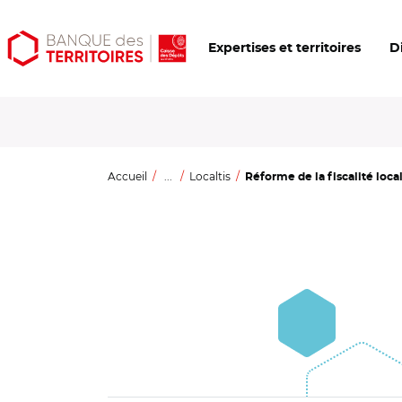
Aller
Aller
Ouvrir
Expertises et territoires
D
au
au
les
contenu
menu
outils
principal
principal
d'accessibilité
Accueil
...
Localtis
Réforme de la fiscalité locale