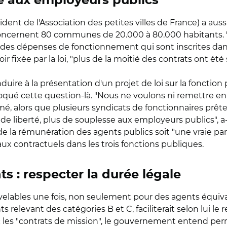
e aux employeurs publics"
ent de l'Association des petites villes de France) a aussi 
oncernent 80 communes de 20.000 à 80.000 habitants.
es dépenses de fonctionnement qui sont inscrites dans le 
 fixée par la loi, "plus de la moitié des contrats ont été s
duire à la présentation d'un projet de loi sur la fonction
oqué cette question-là. "Nous ne voulons ni remettre en
ffirmé, alors que plusieurs syndicats de fonctionnaires p
e liberté, plus de souplesse aux employeurs publics", a-t-i
 de la rémunération des agents publics soit "une vraie part 
ux contractuels dans les trois fonctions publiques.
s : respecter la durée légale
uvelables une fois, non seulement pour des agents équiva
s relevant des catégories B et C, faciliterait selon lui l
c les "contrats de mission", le gouvernement entend p