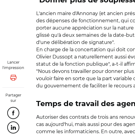
"Donner plus de soupless
L'ancien maire d'Annonay (et ancien présid
des dépenses de fonctionnement, qui c
porter aucune appréciation sur la nature d
glissé qu'à deux semaines de la date-butoir
d'une délibération de signature".
En charge de la concertation qui doit con
Olivier Dussopt a naturellement aussi év
Lancer
statut de la fonction publique", a-t-il a
l'impression
"Nous devons travailler pour donner plus d
vouloir faire en sorte que la part variable
Lancer l'impression
du gouvernement de faciliter le recours a
Partager
sur
Temps de travail des agent
Partager cette page sur Facebook
Autoriser des contrats de trois ans reno
cas aujourd'hui, mais aussi pour des agent
Partager cette page sur Linkedin
comme les informaticiens. En outre, ave