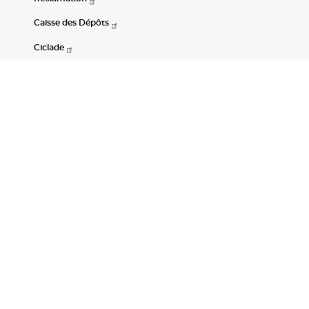
Caisse des Dépôts
Ciclade
CDC-Net
Consignations
Portail Open Data CDC
Restez connectés
LinkedIn
Youtube
Instagram
RSS
Mentions légales
CGU
Données personnelles
Accessibilité : non conforme
DSP2
Instruments financiers
Gestion des cookies