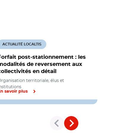
ACTUALITÉ LOCALTIS
ACTUALITÉ
Forfait post-stationnement : les
Paris va 
modalités de reversement aux
stationn
collectivités en détail
surface e
rganisation territoriale, élus et
Sécurité, C
nstitutions
n savoir plus
En savoir pl