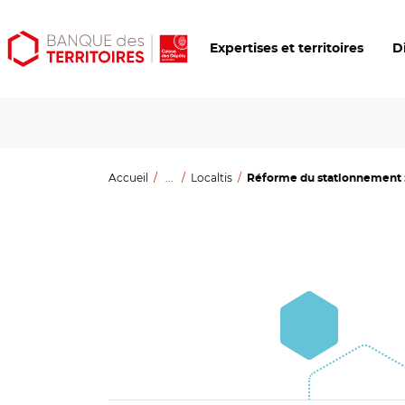
Aller
Aller
Ouvrir
Expertises et territoires
D
au
au
les
contenu
menu
outils
principal
principal
d'accessibilité
Accueil
...
Localtis
Réforme du stationnement : 