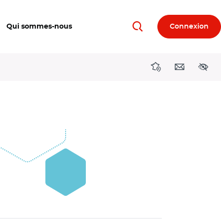
Qui sommes-nous
Connexion
Rechercher
Directions région
Contact
Acces