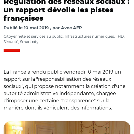
Régulation des réseaux sociaux :
un rapport dévoile les pistes
françaises
Publié le
10 mai 2019
par
Avec AFP
Citoyenneté et services au public, Infrastructures numériques, THD,
Sécurité, Smart city
La France a rendu public vendredi 10 mai 2019 un
rapport sur la "responsabilisation des réseaux
sociaux", qui propose notamment la création d'une
autorité administrative indépendante, chargée
d'imposer une certaine "transparence" sur la
© @cedric_o / Réunion de travail des fonctionnaires
manière dont ils véhiculent des informations.
français et de Cédric O, secrétaire d’Etat chargé du
numérique avec le représentant de Facebook