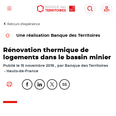
Menu
Aller
Aller
Ouvrir
Rechercher
au
au
les
contenu
menu
outils
Retours d'expérience
principal
principal
d'accessibilité
Une réalisation Banque des Territoires
Rénovation thermique de
logements dans le bassin minier
Publié le
15 novembre 2019
par
Banque des Territoires
Hauts-de-France
Lancer l'impression
Partager cette page sur Facebook
Partager cette page sur Linkedin
Partager cette page sur Twitter
Partager cette page sur Co