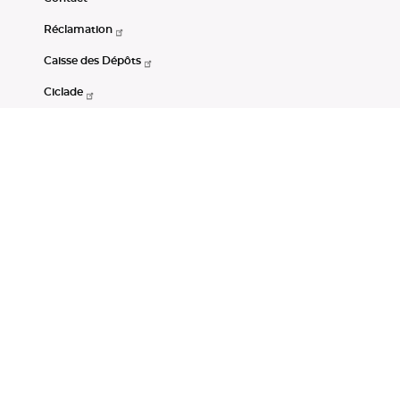
Réclamation
Caisse des Dépôts
Ciclade
CDC-Net
Consignations
Portail Open Data CDC
Restez connectés
LinkedIn
Youtube
Instagram
RSS
Mentions légales
CGU
Données personnelles
Accessibilité : non conforme
DSP2