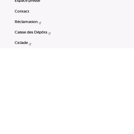
Espace presse
Contact
Réclamation
Caisse des Dépôts
Ciclade
CDC-Net
Consignations
Portail Open Data CDC
Restez connectés
LinkedIn
Youtube
Instagram
RSS