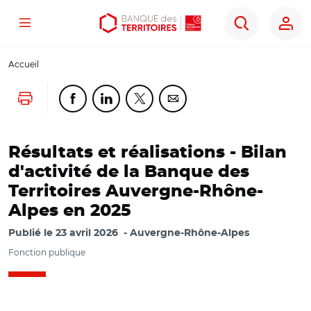
Menu
Aller
Aller
Ouvrir
Rechercher
au
au
les
contenu
menu
outils
Accueil
principal
principal
d'accessibilité
Lancer l'impression
Partager cette page sur Facebook
Partager cette page sur Linkedin
Partager cette page sur Twitter
Partager cette page sur Co
Résultats et réalisations - Bilan
d'activité de la Banque des
Territoires Auvergne-Rhône-
Alpes en 2025
Publié le
23 avril 2026
Auvergne-Rhône-Alpes
Fonction publique