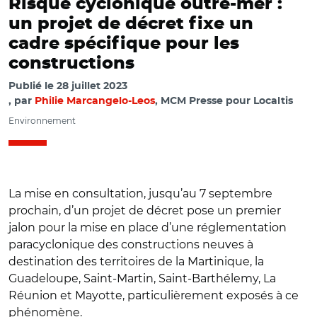
Risque cyclonique outre-mer :
un projet de décret fixe un
cadre spécifique pour les
constructions
Publié le
28 juillet 2023
par
Philie Marcangelo-Leos
, MCM Presse pour Localtis
Environnement
La mise en consultation, jusqu’au 7 septembre
prochain, d’un projet de décret pose un premier
jalon pour la mise en place d’une réglementation
paracyclonique des constructions neuves à
destination des territoires de la Martinique, la
Guadeloupe, Saint-Martin, Saint-Barthélemy, La
Réunion et Mayotte, particulièrement exposés à ce
© CC BY-SA 3.0/ Construction d'une maison 100% en
phénomène.
bambou, homologuée parasismique et paracyclonique en