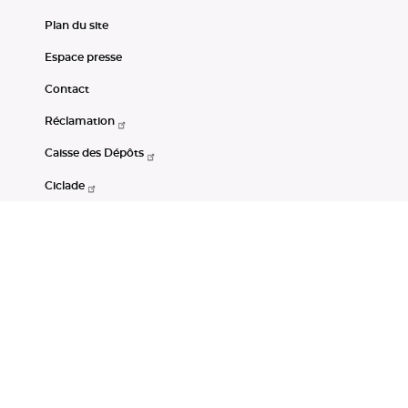
Plan du site
Espace presse
Contact
Réclamation
Caisse des Dépôts
Ciclade
CDC-Net
Consignations
Portail Open Data CDC
Restez connectés
LinkedIn
Youtube
Instagram
RSS