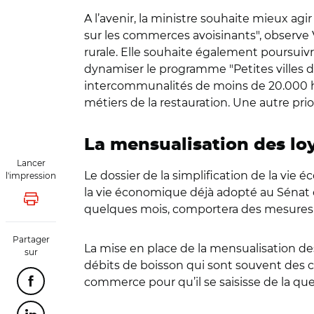
A l’avenir, la ministre souhaite mieux ag
sur les commerces avoisinants", observ
rurale. Elle souhaite également poursuivr
dynamiser le programme "Petites villes d
intercommunalités de moins de 20.000 ha
métiers de la restauration. Une autre prio
La mensualisation des l
Lancer
Le dossier de la simplification de la vie 
l'impression
la vie économique déjà adopté au Sénat
Lancer l'impression
quelques mois, comportera des mesures in
Partager
La mise en place de la mensualisation des 
sur
débits de boisson qui sont souvent des c
commerce pour qu’il se saisisse de la que
Partager cette page sur Facebook