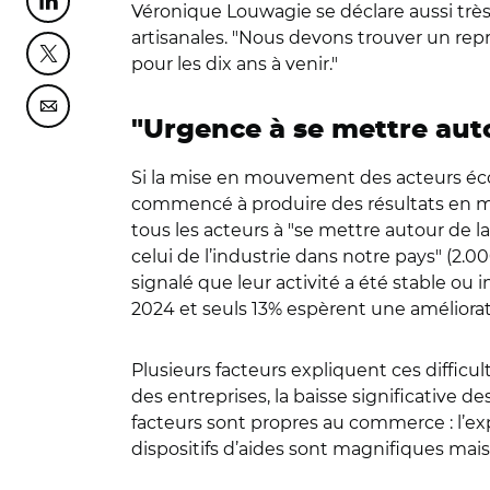
Partager cette page sur Linkedin
Véronique Louwagie se déclare aussi très
artisanales. "Nous devons trouver un repr
Partager cette page sur Twitter
pour les dix ans à venir."
Partager cette page sur Courriel
"Urgence à se mettre auto
Si la mise en mouvement des acteurs écon
commencé à produire des résultats en mo
tous les acteurs à "se mettre autour de la
celui de l’industrie dans notre pays" (2.
signalé que leur activité a été stable o
2024 et seuls 13% espèrent une améliorati
Plusieurs facteurs expliquent ces difficu
des entreprises, la baisse significative des
facteurs sont propres au commerce : l’e
dispositifs d’aides sont magnifiques mais 