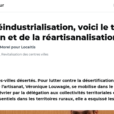
ur
réindustrialisation, voici le
 et de la réartisanalisatio
-Morel pour Localtis
evitalisation des centres villes
-villes désertés. Pour lutter contre la désertificati
l’artisanat, Véronique Louwagie, se mobilise dans l
évrier par la délégation aux collectivités territoriales
ntiels dans les territoires ruraux, elle a esquissé les
ssemblée nationale/ Véronique Louwagie