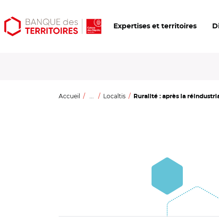
Aller
Aller
Ouvrir
Expertises et territoires
D
au
au
les
contenu
menu
outils
principal
principal
d'accessibilité
Accueil
...
Localtis
Ruralité : après la réindustria