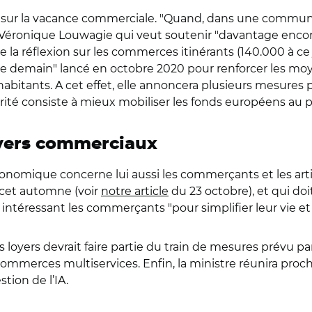
ir sur la vacance commerciale. "Quand, dans une commune, 
e Véronique Louwagie qui veut soutenir "davantage enc
e la réflexion sur les commerces itinérants (140.000 à ce 
e demain" lancé en octobre 2020 pour renforcer les moyen
bitants. A cet effet, elle annoncera plusieurs mesure
rité consiste à mieux mobiliser les fonds européens au pro
oyers commerciaux
économique concerne lui aussi les commerçants et les artis
 cet automne (voir
notre article
du 23 octobre), et qui doi
téressant les commerçants "pour simplifier leur vie et a
loyers devrait faire partie du train de mesures prévu par l
ommerces multiservices. Enfin, la ministre réunira proc
stion de l’IA.