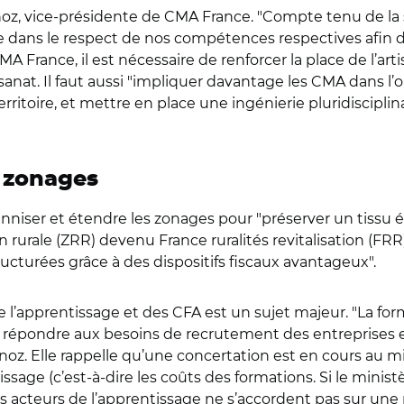
, vice-présidente de CMA France. "Compte tenu de la s
le dans le respect de nos compétences respectives afi
CMA France, il est nécessaire de renforcer la place de l’art
anat. Il faut aussi "impliquer davantage les CMA dans l’op
territoire, et mettre en place une ingénierie pluridiscipli
s zonages
niser et étendre les zonages pour "préserver un tissu é
tion rurale (ZRR) devenu France ruralités revitalisation (F
ructurées grâce à des dispositifs fiscaux avantageux".
de l’apprentissage et des CFA est un sujet majeur. "La for
ur répondre aux besoins de recrutement des entreprises et
unoz. Elle rappelle qu’une concertation est en cours au mi
sage (c’est-à-dire les coûts des formations. Si le minist
ts acteurs de l’apprentissage ne s’accordent pas sur une 