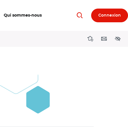
Qui sommes-nous
Connexion
Rechercher
Directions région
Contact
Acces