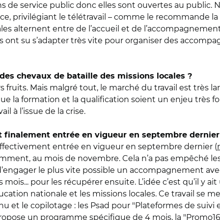
s de service public donc elles sont ouvertes au public. 
ce, privilégiant le télétravail – comme le recommande la 
ales alternent entre de l’accueil et de l’accompagnement
s ont su s’adapter très vite pour organiser des accompag
n des chevaux de bataille des missions locales ?
 fruits. Mais malgré tout, le marché du travail est très l
ue la formation et la qualification soient un enjeu très fo
l à l’issue de la crise.
t finalement entrée en vigueur en septembre dernier p
effectivement entrée en vigueur en septembre dernier (
écemment, au mois de novembre. Cela n’a pas empêché les
 d’engager le plus vite possible un accompagnement avec
is... pour les récupérer ensuite. L’idée c’est qu’il y ait u
cation nationale et les missions locales. Ce travail se m
nu et le copilotage : les Psad pour "Plateformes de suivi
 propose un programme spécifique de 4 mois, la "Promo16.