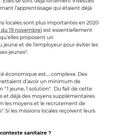
if. Elles se sont déjà fortement investies
ant l’apprentissage qui étaient déjà
ns locales sont plus importantes en 2020
le du 19 novembre
) est essentiellement
t qu’elles proposent un
jeune et de l’employeur pour éviter les
ises-jeunes".
vité économique est…. complexe. Des
permettaient d’avoir un minimum de
 "1 jeune, 1 solution". Du fait de cette
d’ores et déjà des moyens supplémentaires
um les moyens et le recrutement de
 Si les missions locales reçoivent leurs
contexte sanitaire ?