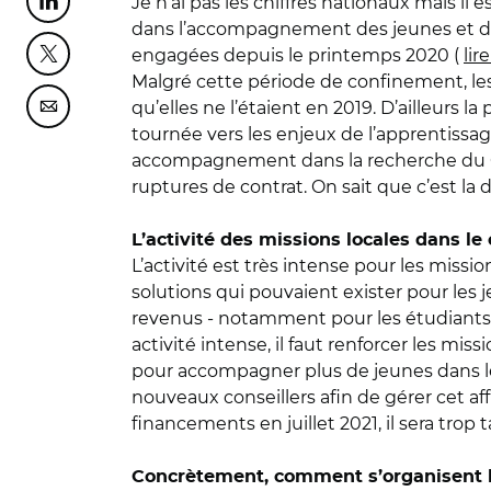
Je n’ai pas les chiffres nationaux mais il e
Partager cette page sur Linkedin
dans l’accompagnement des jeunes et des
engagées depuis le printemps 2020 (
lir
Partager cette page sur Twitter
Malgré cette période de confinement, les
qu’elles ne l’étaient en 2019. D’ailleurs 
Partager cette page sur Courriel
tournée vers les enjeux de l’apprentissag
accompagnement dans la recherche du CFA
ruptures de contrat. On sait que c’est la d
L’activité des missions locales dans le 
L’activité est très intense pour les mis
solutions qui pouvaient exister pour les 
revenus - notamment pour les étudiants - o
activité intense, il faut renforcer les mi
pour accompagner plus de jeunes dans le
nouveaux conseillers afin de gérer cet af
financements en juillet 2021, il sera trop t
Concrètement, comment s’organisent les