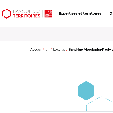
Aller
Aller
Ouvrir
Expertises et territoires
D
au
au
les
contenu
menu
outils
principal
principal
d'accessibilité
Accueil
...
Localtis
Sandrine Aboubadra-Pauly de