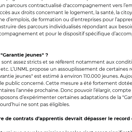
n parcours contractualisé d'accompagnement vers l’emplo
s aux droits concernant le logement, la santé, la citoyen
rche d’emplois, de formation ou d’entreprises pour l’appr
construire des parcours individualisés répondant aux bes
l’accompagnement et pour le dispositif spécifique d’acco
a "Garantie jeunes" ?
s" sont assez stricts et se réfèrent notamment aux condi
 etc. L’UNML propose un assouplissement de certaines règ
Garantie jeunes" est estimé à environ 110.000 jeunes. Aujo
ès le public concerné. Cette mesure a été fortement dot
aires l’année prochaine. Donc pouvoir l’élargir, compte
proposons d’expérimenter certaines adaptations de la "Ga
ourd’hui ne sont pas éligibles.
de contrats d’apprentis devrait dépasser le record 