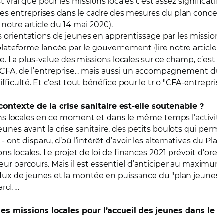
st vrai que pour les missions locales c’est assez significat
 entreprises dans le cadre des mesures du plan concern
e notre article du 14 mai 2020
).
 orientations de jeunes en apprentissage par les missio
la plateforme lancée par le gouvernement (lire
notre artic
e. La plus-value des missions locales sur ce champ, c’es
, de l’entreprise... mais aussi un accompagnement du 
ifficulté. Et c’est tout bénéfice pour le trio "CFA-entrepr
contexte de la crise sanitaire est-elle soutenable ?
sions locales en ce moment et dans le même temps l’acti
jeunes avant la crise sanitaire, des petits boulots qui 
nt disparu, d’où l’intérêt d’avoir les alternatives du Plan
ssions locales. Le projet de loi de finances 2021 prévoit 
ur parcours. Mais il est essentiel d’anticiper au maxim
flux de jeunes et la montée en puissance du "plan jeunes".
ard. …
 missions locales pour l’accueil des jeunes dans le 