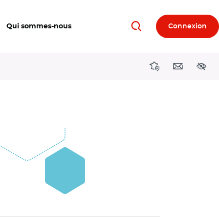
Qui sommes-nous
Connexion
Rechercher
Directions région
Contact
Acces