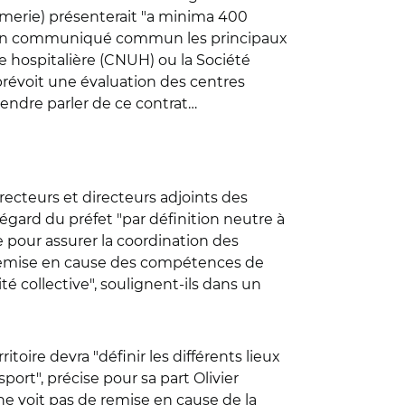
merie) présenterait "a minima 400
ans un communiqué commun les principaux
e hospitalière (CNUH) ou la Société
 prévoit une évaluation des centres
endre parler de ce contrat…
recteurs et directeurs adjoints des
’égard du préfet
"
par définition neutre à
ée pour assurer la coordination des
ne remise en cause des compétences de
té collective", soulignent-ils dans un
itoire devra "définir les différents lieux
port", précise pour sa part Olivier
ne voit pas de remise en cause de la