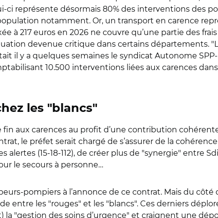
elui-ci représente désormais 80% des interventions des p
 population notamment. Or, un transport en carence rep
ée à 217 euros en 2026 ne couvre qu’une partie des frais
uation devenue critique dans certains départements. "L’
tait il y a quelques semaines le s
yndicat Autonome SPP-P
omptabilisant 10.500 interventions liées aux carences da
hez les "blancs"
 fin aux carences au profit d’une contribution cohérente
trat, le préfet serait chargé de s’assurer de la cohérenc
lertes (15-18-112), de créer plus de "synergie" entre S
our le secours à personne…
eurs-pompiers à l’annonce de ce contrat. Mais du côté de
corde entre les "rouges" et les "blancs". Ces derniers dé
t) la "gestion des soins d’urgence" et craignent une dépo