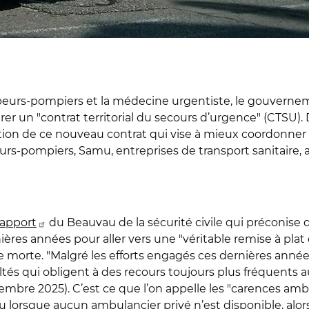
 sapeurs-pompiers et la médecine urgentiste, le gouverne
taurer un "contrat territorial du secours d’urgence" (CTSU
ration de ce nouveau contrat qui vise à mieux coordonner 
urs-pompiers, Samu, entreprises de transport sanitaire, 
rapport
du Beauvau de la sécurité civile qui préconise
ères années pour aller vers une "véritable remise à plat 
re morte. "Malgré les efforts engagés ces dernières année
ltés qui obligent à des recours toujours plus fréquents a
mbre 2025). C’est ce que l’on appelle les "carences ambu
rsque aucun ambulancier privé n’est disponible, alors qu