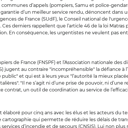
es communes d’appels (pompiers, Samu et police-gendar
 sans garantie d’un meilleur service rendu, dénoncent d
gences de France (SUdF), le Conseil national de l'urgenc
es derniers rappellent que l’article 46 de la loi Matras
ion. En conséquence, les urgentistes ne veulent pas ent
iers de France (FNSPF) et l’Association nationale des di
) jugent au contraire "incompréhensible" la défiance à l
public" et qui est à leurs yeux "l’autorité la mieux plac
alières".
"
Il ne s’agit ni d’une prise de pouvoir, ni d’u
 contrat, un outil de coordination au service de l’efficaci
t élaboré pour cinq ans avec les élus et les acteurs du terr
 cartographie qui permette de réduire les délais de trans
services d’incendie et de secours (CNSIS). Lui non plus 