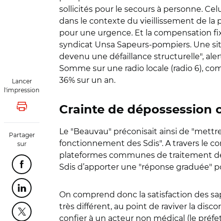
sollicités pour le secours à personne. C
dans le contexte du vieillissement de la
pour une urgence. Et la compensation fix
syndicat Unsa Sapeurs-pompiers. Une sit
devenu une défaillance structurelle", aler
Somme
sur une radio locale (radio 6), c
36% sur un an.
Lancer
l'impression
Crainte de dépossession c
Lancer l'impression
Le "Beauvau" préconisait ainsi de "mettre
Partager
fonctionnement des Sdis". A travers le con
sur
plateformes communes de traitement des a
Sdis d’apporter une "réponse graduée" p
Partager cette page sur Facebook
Partager cette page sur Linkedin
On comprend donc la satisfaction des sap
très différent, au point de raviver la dis
Partager cette page sur Twitter
confier à un acteur non médical (le préfe