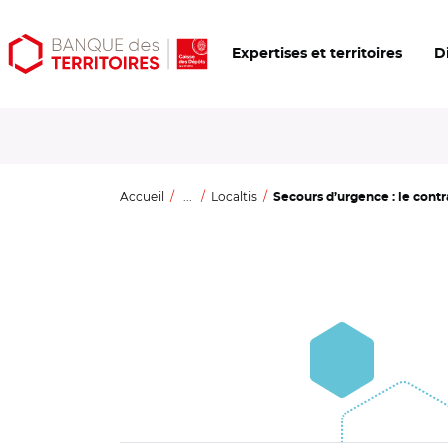
Aller
Aller
Ouvrir
Expertises et territoires
D
au
au
les
contenu
menu
outils
principal
principal
d'accessibilité
Accueil
...
Localtis
Secours d’urgence : le contra