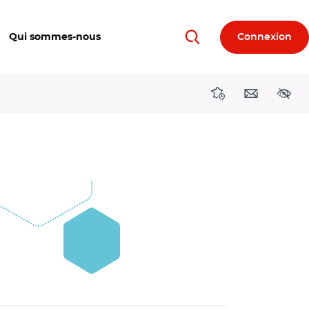
Qui sommes-nous
Connexion
Rechercher
Directions région
Contact
Acces