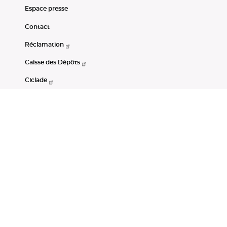
Espace presse
Contact
Réclamation
Caisse des Dépôts
Ciclade
CDC-Net
Consignations
Portail Open Data CDC
Restez connectés
LinkedIn
Youtube
Instagram
RSS