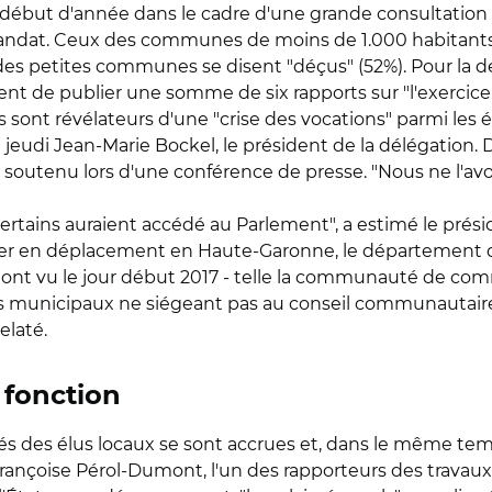
 début d'année dans le cadre d'une grande consultation 
ur mandat. Ceux des communes de moins de 1.000 habitan
s des petites communes se disent "déçus" (52%). Pour la dé
i vient de publier une somme de six rapports sur "l'exerci
 sont révélateurs d'une "crise des vocations" parmi les é
jeudi Jean-Marie Bockel, le président de la délégation. 
soutenu lors d'une conférence de presse. "Nous ne l'avons 
"certains auraient accédé au Parlement", a estimé le prés
nier en déplacement en Haute-Garonne, le département qui
i ont vu le jour début 2017 - telle la communauté de
rs municipaux ne siégeant pas au conseil communautair
relaté.
 fonction
ités des élus locaux se sont accrues et, dans le même te
ançoise Pérol-Dumont, l'un des rapporteurs des travaux d