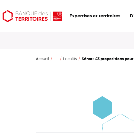
Aller
Aller
Ouvrir
Expertises et territoires
D
au
au
les
contenu
menu
outils
principal
principal
d'accessibilité
Accueil
...
Localtis
Sénat : 43 propositions pour