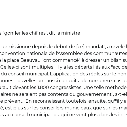
gonfler les chiffres", dit la ministre
nt démissionné depuis le début de [ce] mandat", a révélé 
 la convention nationale de l'Assemblée des communautés 
e la place Beauvau "ont commencé" à dresser un bilan sur l
Celles-ci sont multiples : il y a les départs liés aux "acc
in du conseil municipal. L'application des règles sur le 
munes nouvelles ont aussi conduit à de nombreux cas de
ourault devant les 1.800 congressistes. Une telle méthod
res ne seraient pas contents du gouvernement", a-t-elle c
elle prévenu. En reconnaissant toutefois, ensuite, qu'"il y
imé, est plus sur les conseillers municipaux que sur les 
us au conseil municipal, ou qui ne vont plus dans les in