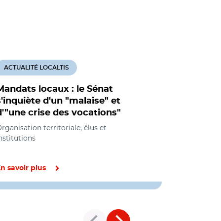
ACTUALITÉ LOCALTIS
ACTUALITÉ
Mandats locaux : le Sénat
Statut de 
s'inquiète d'un "malaise" et
sénateurs
d'"une crise des vocations"
et consul
rganisation territoriale, élus et
Organisation 
nstitutions
institutions
n savoir plus
En savoir pl