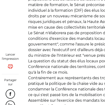
matière de formation, le Sénat préconise 
individuel à la formation (DIF) des élus lo
droits par un nouveau mécanisme de soutie
risques juridiques et pénaux, la Haute Ass
mise en cause des collectivités territoriale
Le Sénat n'élaborera pas de proposition d
conditions d'exercice des mandats locaux
gouvernement", comme l'assure le président
dossier avec l'exécutif ont d'ailleurs déj
Lancer
du ministre de l'Intérieur est "venue pré
l'impression
La question du statut des élus locaux pour
Conférence nationale des territoires, conf
Lancer l'impression
qu'à la fin de ce mois.
Contrairement aux représentants des troi
Partager
pratiqué la politique de la chaise vide au s
sur
condamner la Conférence nationale des ter
ce qui s'est passé lors de la mobilisatio
Partager cette page sur Facebook
Assemblée sur l'exercice des mandats loc