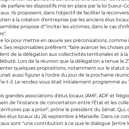
de parfaire les dispositifs mis en place par la loi Sueur
caux. Ils proposent, dans l'objectif de faciliter la reconv
n à la création d'entreprise par les anciens élus locaux.
emblée propose d'"inciter les victimes, dans le cas d'infra
s".
e loi pour mettre en œuvre ses préconisations, comme il a
. Ses responsables préfèrent "faire avancer les choses
 de la délégation aux collectivités territoriales et à la 
à débuté. Lors de la réunion que la délégation a tenue le
senter quelques propositions, notamment sur le statut soc
rait aussi figurer à l'ordre du jour de la prochaine réuni
ie-t-il. Le rendez-vous était initialement programmé au 15
s grandes associations d'élus locaux (AMF, ADF et Région
ein de l'instance de concertation entre l'État et les collect
ritoires par a priori", prône le président du Sénat. Qui
n des élus locaux du 26 septembre à Marseille. Dans ce con
aux sont "une contribution à ce que le dialogue [entre l