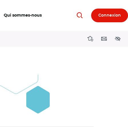
Qui sommes-nous
Connexion
Rechercher
Directions région
Contact
Acces