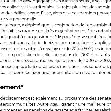
'État, en se désengageant, "les a laissés seuls", a soulig
es collectivités territoriales, "le rejet plus fort des admi
e des édiles locaux. Et ce, alors que ces derniers peuven
eur vie personnelle.
olitologue, a déploré que la conjonction de l'ensemble d
. De fait, les maires sont très majoritairement "des retrai
s ont quant à eux quasiment "disparu" des assemblées loc
s avancent une batterie de 43 recommandations s'appliqua
lles visent entre autres à revaloriser (de 20% à 50%) les i
 en particulier de celles de moins de 1.000 habitants - 
valorisations "substantielles" qui datent de 2000 et 200
 exemple, à 658 euros bruts mensuels. Les sénateurs pr
pal la liberté de fixer une indemnité à un niveau inférieu
nement"
 déplacement est également au programme des sénateur
intercommunalités. Autre vœu : garantir une meilleure pro
ugmenter les pensions de retraite et à faciliter les relat