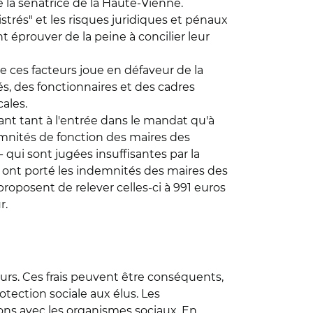
né la sénatrice de la Haute-Vienne.
nistrés" et les risques juridiques et pénaux
t éprouver de la peine à concilier leur
e ces facteurs joue en défaveur de la
tés, des fonctionnaires et des cadres
ales.
nt tant à l'entrée dans le mandat qu'à
ndemnités de fonction des maires des
qui sont jugées insuffisantes par la
2, ont porté les indemnités des maires des
oposent de relever celles-ci à 991 euros
r.
s. Ces frais peuvent être conséquents,
tection sociale aux élus. Les
ions avec les organismes sociaux. En