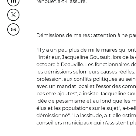
renoué", a-t-il assuré.
Partager cette page sur Linkedin
Partager cette page sur Twitter
Partager cette page sur Courriel
Démissions de maires : attention à ne pas "
"Il y a un peu plus de mille maires qui o
l'Intérieur, Jacqueline Gourault, lors de
octobre à Deauville. Les fonctionnaires d
les démissions selon leurs causes réelles. 
profession, aux conflits politiques au se
avec un mandat local et l'essor des com
pas être ajoutés", a insisté Jacqueline G
idée de pessimisme et au fond que les mai
élus et les populations sur le sujet", a-t-
démissionné". "La lassitude, a-t-elle est
conseillers municipaux qui n'assistent pl