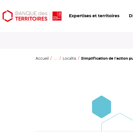
Aller
Aller
Ouvrir
Expertises et territoires
D
au
au
les
contenu
menu
outils
principal
principal
d'accessibilité
Accueil
...
Localtis
Simplification de l'action pu