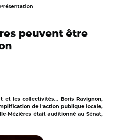
Présentation
ures peuvent être
non
t et les collectivités… Boris Ravignon,
plification de l'action publique locale,
lle-Mézières était auditionné au Sénat,