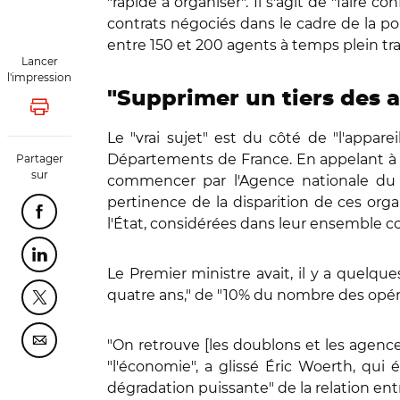
"rapide à organiser". Il s'agit de "faire 
contrats négociés dans le cadre de la pol
entre 150 et 200 agents à temps plein trav
Lancer
l'impression
"Supprimer un tiers des a
Lancer l'impression
Le "vrai sujet" est du côté de "l'appa
Départements de France. En appelant à "se
Partager
sur
commencer par l'Agence nationale du s
pertinence de la disparition de ces or
Partager cette page sur Facebook
l'État, considérées dans leur ensemble
Partager cette page sur Linkedin
Le Premier ministre avait, il y a quelqu
quatre ans," de "10% du nombre des opéra
Partager cette page sur Twitter
"On retrouve [les doublons et les agence
Partager cette page sur Courriel
"l'économie", a glissé Éric Woerth, qui 
dégradation puissante" de la relation entr