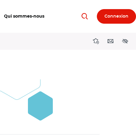
Qui sommes-nous
Connexion
Rechercher
Directions région
Contact
Acces