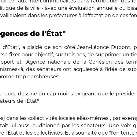
confiance" aux intercommunalités dans l'attribution des fon
itique de la ville - avec une évaluation annuelle ou bis
ailleraient dans les préfectures à l'affectation de ces fon
gences de l'État"
reil d'État", a plaidé de son côté Jean-Léonce Dupont,
 fixer pour objectif, sur trois ans, de supprimer un tie
port et l'Agence nationale de la Cohésion des territ
ganismes-là, des sénateurs ont acquiescé à l'idée de s
 comme trop nombreuses.
es jours, dessiné un cap moins exigeant que le président
teurs de l'État".
s] dans les collectivités locales elles-mêmes", par ex
était lui aussi auditionné par les sénateurs. Une voix
e l'État et les collectivités. Et a souhaité que "l'on ten