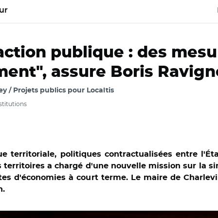
ur
'action publique : des mes
ement", assure Boris Ravig
 / Projets publics pour Localtis
nstitutions
erritoriale, politiques contractualisées entre l'Éta
 territoires a chargé d'une nouvelle mission sur la sim
stes d'économies à court terme. Le maire de Charlevi
h.
énat/ Eric Woerth, Jean-Léonce Dupont et Boris Ravignon