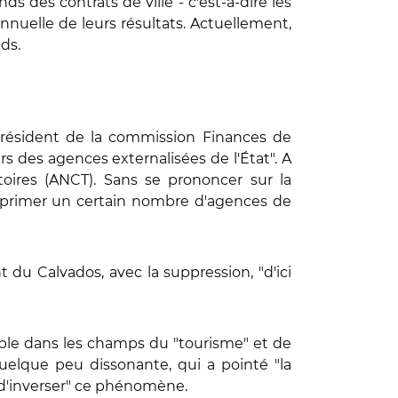
ds des contrats de ville - c'est-à-dire les
annuelle de leurs résultats. Actuellement,
ds.
 président de la commission Finances de
rs des agences externalisées de l'État". A
oires (ANCT). Sans se prononcer sur la
upprimer un certain nombre d'agences de
 du Calvados, avec la suppression, "d'ici
emple dans les champs du "tourisme" et de
 quelque peu dissonante, qui a pointé "la
te d'inverser" ce phénomène.