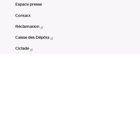
Espace presse
Contact
Réclamation
Caisse des Dépôts
Ciclade
CDC-Net
Consignations
Portail Open Data CDC
Restez connectés
LinkedIn
Youtube
Instagram
RSS