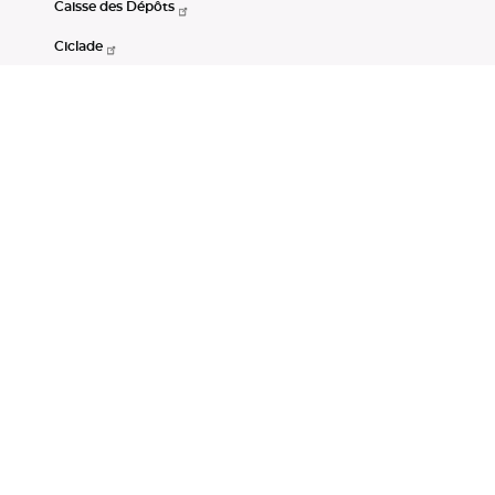
Caisse des Dépôts
Ciclade
CDC-Net
Consignations
Portail Open Data CDC
Restez connectés
LinkedIn
Youtube
Instagram
RSS
Mentions légales
CGU
Données personnelles
Accessibilité : non conforme
DSP2
Instruments financiers
Gestion des cookies
© Banque des Territoires 2026. Tous droits réservés.