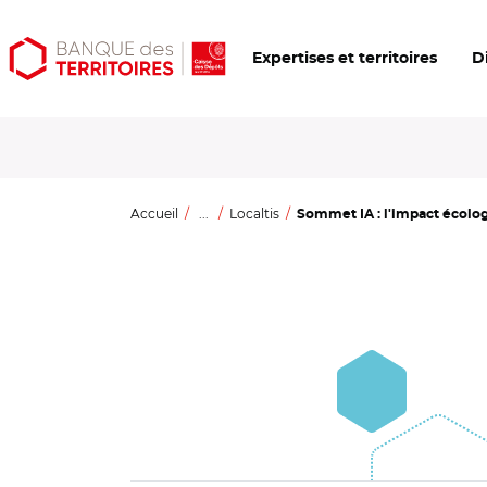
Aller
Aller
Ouvrir
Expertises et territoires
D
au
au
les
contenu
menu
outils
principal
principal
d'accessibilité
Accueil
...
Localtis
Sommet IA : l'impact écologi