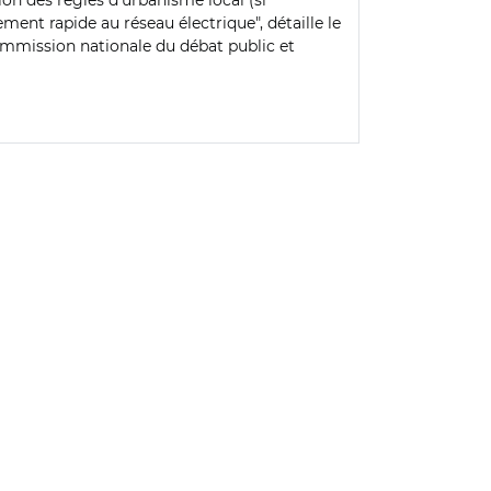
ion des règles d’urbanisme local (si
ment rapide au réseau électrique", détaille le
ommission nationale du débat public et