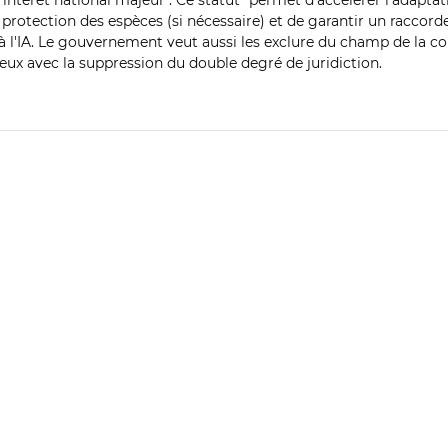
’intérêt national majeur". Ce statut "permet d’accélérer l’adaptat
a protection des espèces (si nécessaire) et de garantir un raccorde
 à l'IA. Le gouvernement veut aussi les exclure du champ de la c
ieux avec la suppression du double degré de juridiction.