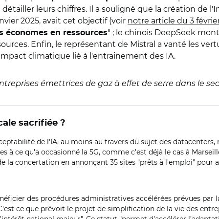
ailler leurs chiffres. Il a souligné que la création de l'In
nvier 2025, avait cet objectif (voir
notre article du 3 févri
" ; le chinois DeepSeek montr
us économes en ressources
rces. Enfin, le représentant de Mistral a vanté les ver
l'impact climatique lié à l'entraînement des IA.
entreprises émettrices de gaz à effet de serre dans le s
cale sacrifiée ?
ceptabilité de l'IA, au moins au travers du sujet des datacenters, 
es à ce qu'a occasionné la 5G, comme c'est déjà le cas à Marseill
e la concertation en annonçant 35 sites "prêts à l'emploi" pour a
éficier des procédures administratives accélérées prévues par la l
. C'est ce que prévoit le projet de simplification de la vie des ent