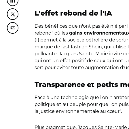
Partager cette page sur Linkedin
L'effet rebond de l'IA
Partager cette page sur Twitter
Des bénéfices que n'ont pas été nié par 
Partager cette page sur Courriel
rebond" où les
gains environnementaux 
(1) permet à la société pétrolière de sor
marque de fast fashion Shein, qui utilise 
polluante. Jacques Sainte-Marie invite c
qui ont un effet positif de ceux qui ont 
sert pour éviter toute augmentation d'us
Transparence et petits m
Face à une technologie que l'on n'arrêter
politique et au peuple pour que l'on pui
la justice environnementale au cœur".
Plus pragmatique, Jacques Sainte-Marie 