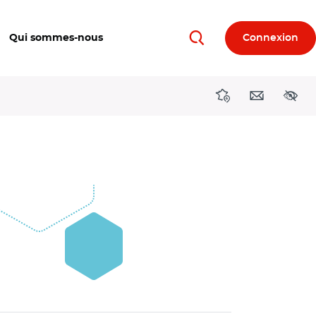
Qui sommes-nous
Connexion
Rechercher
Directions région
Contact
Acces