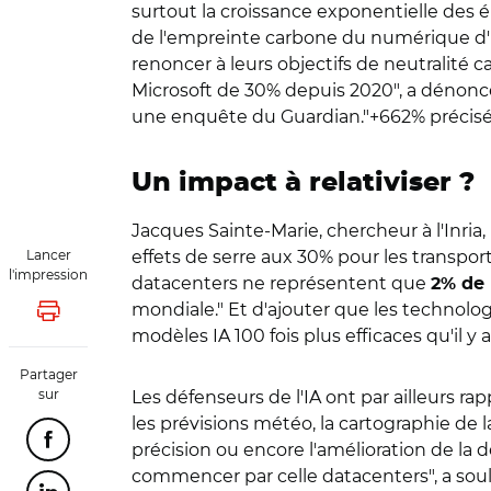
surtout la croissance exponentielle des é
de l'empreinte carbone du numérique d'ici 
renoncer à leurs objectifs de neutralité 
Microsoft de 30% depuis 2020", a dénon
une enquête du Guardian."+662% précisém
Un impact à relativiser ?
Jacques Sainte-Marie, chercheur à l'Inria,
Lancer
effets de serre aux 30% pour les transport
l'impression
datacenters ne représentent que
2% de l
mondiale." Et d'ajouter que les technolog
Lancer l'impression
modèles IA 100 fois plus efficaces qu'il y a
Partager
sur
Les défenseurs de l'IA ont par ailleurs ra
les prévisions météo, la cartographie de l
Partager cette page sur Facebook
précision ou encore l'amélioration de la 
commencer par celle datacenters", a soul