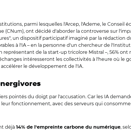
stitutions, parmi lesquelles l'Arcep, l'Ademe, le Consei
 (CNum), ont décidé d'aborder la controverse sur l'impact
tures", un dispositif participatif imaginé par la rédactio
rables à l'IA – en la personne d'un chercheur de l'Instit
 représentant de la start-up tricolore Mistral –, 56% ont
échanges intéresseront les collectivités à l'heure où le
accélérer le développement de l'IA.
énergivores
ers pointés du doigt par l'accusation. Car les IA deman
leur fonctionnement, avec des serveurs qui consomment
nt déjà
, se
14% de l'empreinte carbone du numérique