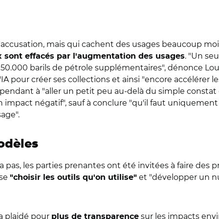
l'accusation, mais qui cachent des usages beaucoup moins
. "Un se
sont effacés par l'augmentation des usages
tir 50.000 barils de pétrole supplémentaires", dénonce Lo
l'IA pour créer ses collections et ainsi "encore accélérer 
ependant à "aller un petit peu au-delà du simple constat
un impact négatif", sauf à conclure "qu'il faut uniquemen
age".
odèles
a pas, les parties prenantes ont été invitées à faire des
sse
et "développer un nu
"choisir les outils qu'on utilise"
a plaidé pour
sur les impacts en
plus de transparence