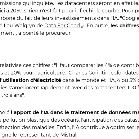
missions qui inquiète. Les datacenters seront en effet l
à 2050 si rien n'est fait pour infléchir la courbe. Pour 
carbone du fait de leurs investissements dans l'IA. "Goo
cé Lou Welgryn de
Data For Good
. En outre,
les chiffr
ent", a pointé le procureur.
 relativise ces chiffres : "Il faut comparer les 4% de co
s et 20% pour l'agriculture." Charles Gorintin, cofondateu
dans le monde et l'IA, 4 ou 5% d
'utilisation d'électricité
ies s'améliorent rapidement avec des "datacenters 100 fo
 trois ans".
ppelé
l'apport de l'IA dans le traitement de données
ma
a pollution plastique des océans, l'anticipation des catas
détection des maladies. Enfin, l'IA contribue à optimise
igné le représentant de Mistral.