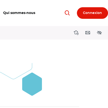
Qui sommes-nous
Connexion
Rechercher
Directions région
Contact
Acces