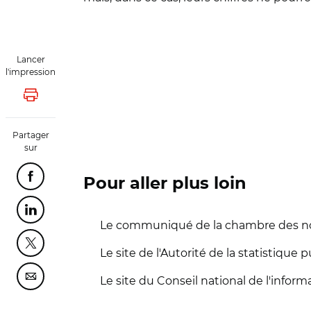
Lancer
l'impression
Lancer l'impression
Partager
sur
Partager cette page sur Facebook
Pour aller plus loin
Partager cette page sur Linkedin
Le communiqué de la chambre des nota
Partager cette page sur Twitter
Le site de l'Autorité de la statistique 
Le site du Conseil national de l'informa
Partager cette page sur Courriel