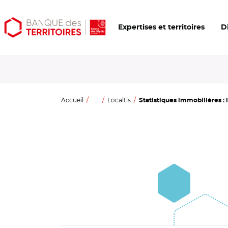
Aller
Aller
Ouvrir
Expertises et territoires
D
au
au
les
contenu
menu
outils
principal
principal
d'accessibilité
Accueil
...
Localtis
Statistiques immobilières : l