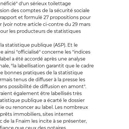
néficié" d'un sérieux toilettage
ssion des comptes de la sécurité sociale
n rapport et formulé 27 propositions pour
 (voir notre article ci-contre du 29 mars
pour les producteurs de statistiques
la statistique publique (ASP). Et le
 ainsi "officialisé" concerne les "indices
 label a été accordé après une analyse
e, "la labellisation garantit que le cadre
e bonnes pratiques de la statistique
rmais tenus de diffuser à la presse les
s possibilité de diffusion en amont".
aient également être labellisés très
atistique publique a écarté le dossier
pie ou renoncer au label. Les nombreux
prêts immobiliers, sites internet
c de la Fnaim les incite à se présenter,
fiance que ceux des notaires.