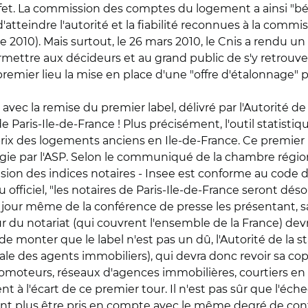
effet. La commission des comptes du logement a ainsi "bé
'atteindre l'autorité et la fiabilité reconnues à la commi
e 2010). Mais surtout, le 26 mars 2010, le Cnis a rendu u
rmettre aux décideurs et au grand public de s'y retrouver
 premier lieu la mise en place d'une "offre d'étalonnage" 
avec la remise du premier label, délivré par l'Autorité de 
 Paris-Ile-de-France ! Plus précisément, l'outil statistique
ux prix des logements anciens en Ile-de-France. Ce premier
gie par l'ASP. Selon le communiqué de la chambre régional
sion des indices notaires - Insee est conforme au code d
fficiel, "les notaires de Paris-Ile-de-France seront déso
our même de la conférence de presse les présentant, san
 du notariat (qui couvrent l'ensemble de la France) devr
monter que le label n'est pas un dû, l'Autorité de la st
ale des agents immobiliers), qui devra donc revoir sa co
romoteurs, réseaux d'agences immobilières, courtiers en 
t à l'écart de ce premier tour. Il n'est pas sûr que l'éche
rront plus être pris en compte avec le même degré de con