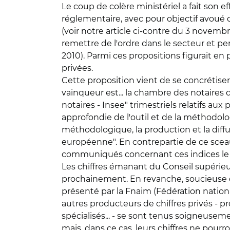
Le coup de colère ministériel a fait son 
réglementaire, avec pour objectif avoué d
(voir notre article ci-contre du 3 novembr
remettre de l'ordre dans le secteur et pe
2010). Parmi ces propositions figurait en
privées.
Cette proposition vient de se concrétiser 
vainqueur est... la chambre des notaires de
notaires - Insee" trimestriels relatifs a
approfondie de l'outil et de la méthodolo
méthodologique, la production et la diffu
européenne". En contrepartie de ce sceau o
communiqués concernant ces indices le j
Les chiffres émanant du Conseil supérieur
prochainement. En revanche, soucieuse de 
présenté par la Fnaim (Fédération nation
autres producteurs de chiffres privés - p
spécialisés... - se sont tenus soigneusemen
mais, dans ce cas, leurs chiffres ne pou