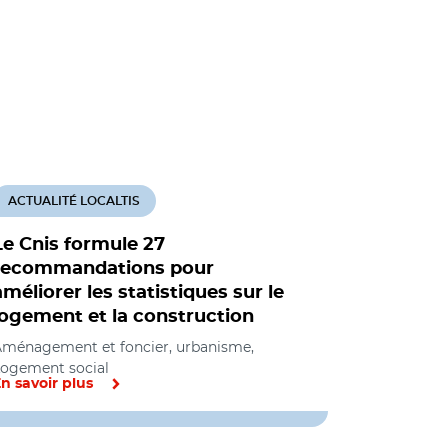
ACTUALITÉ LOCALTIS
ACTUALITÉ
Le Cnis formule 27
Signaux c
recommandations pour
marché d
améliorer les statistiques sur le
Aménagement
logement et la construction
Développem
social
ménagement et foncier, urbanisme,
ogement social
n savoir plus
En savoir pl