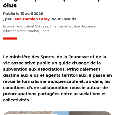
élus
Publié le
13 avril 2026
par
Jean Damien Lesay
, pour Localtis
Economie Sociale et Solidaire, Finances et fiscalité, Jeunesse,
éducation et formation, Sport
Le ministère des Sports, de la Jeunesse et de la
Vie associative publie un guide d'usage de la
subvention aux associations. Principalement
destiné aux élus et agents territoriaux, il passe en
revue le formalisme indispensable et, au-delà, les
conditions d'une collaboration réussie autour de
préoccupations partagées entre associations et
collectivités.
© Ministère des Sports, de la Jeunesse et de la Vie
associative et C.M.