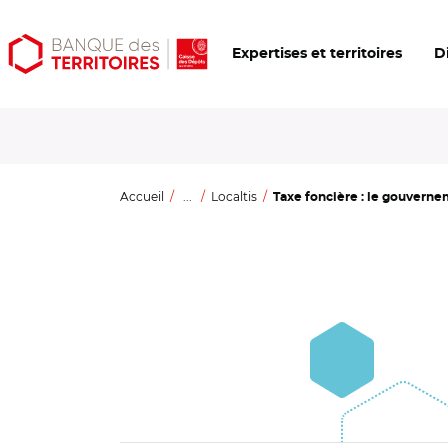
Aller
Aller
Ouvrir
Expertises et territoires
D
au
au
les
contenu
menu
outils
principal
principal
d'accessibilité
Accueil
...
Localtis
Taxe foncière : le gouverne