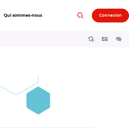
Qui sommes-nous
Connexion
Rechercher
Directions région
Contact
Acces