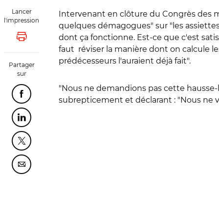
Lancer
Intervenant en clôture du Congrès des mai
l'impression
quelques démagogues" sur "les assiettes 
dont ça fonctionne. Est-ce que c'est satis
Lancer l'impression
faut réviser la manière dont on calcule l
prédécesseurs
l'auraient déjà fait".
Partager
sur
"Nous ne demandions pas cette hausse-là",
Partager cette page sur Facebook
subrepticement et déclarant : "Nous ne vou
Partager cette page sur Linkedin
Partager cette page sur Twitter
Partager cette page sur Courriel