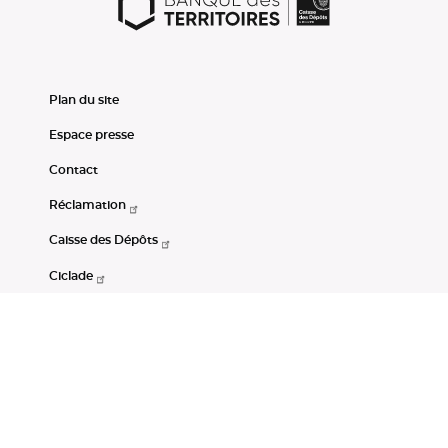
Plan du site
Espace presse
Contact
Réclamation
Caisse des Dépôts
Ciclade
CDC-Net
Consignations
Portail Open Data CDC
Restez connectés