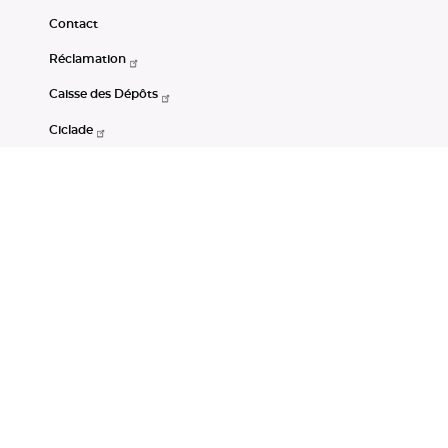
Contact
Réclamation
Caisse des Dépôts
Ciclade
CDC-Net
Consignations
Portail Open Data CDC
Restez connectés
LinkedIn
Youtube
Instagram
RSS
Mentions légales
CGU
Données personnelles