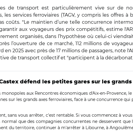
odes de transport est particulièrement vive sur de 
s services ferroviaires (TAGV, y compris les offres à ba
as coûts. "Le maintien d’une telle concurrence intermo
t garantir aux voyageurs des prix compétitifs, estime l
rement organisés, dans l’hypothèse où celui-ci viendrai
près l’ouverture de ce marché, 112 millions de voyageu
 en 2025 avec près de 17 millions de passagers, note l'A
tive de transport collectif et "participent à la décarbon
 Castex défend les petites gares sur les grands
ns monopoles aux Rencontres économiques d'Aix-en-Provence, le
nes sur les grands axes ferroviaires, face à une concurrence qui p
, sans vous arrêter, c'est rentable. Si vous commencez à vous ar
pas normal que des compagnies concurrentes ne desservent que la
t du territoire, continuer à m'arrêter à Libourne, à Angoulême, à 