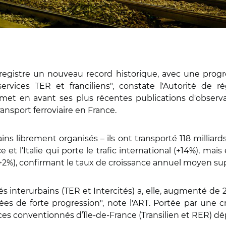
nregistre un nouveau record historique, avec une prog
rvices TER et franciliens", constate l'Autorité de r
et en avant ses plus récentes publications d'observ
ransport ferroviaire en France.
ins librement organisés – ils ont transporté 118 milliard
ce et l’Italie qui porte le trafic international (+14%), m
+2%), confirmant le taux de croissance annuel moyen su
s interurbains (TER et Intercités) a, elle, augmenté de 
ées de forte progression", note l'ART. Portée par une 
ces conventionnés d’Île-de-France (Transilien et RER) dé