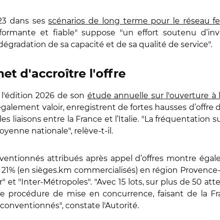
023 dans ses
scénarios de long terme pour le réseau fer
formante et fiable" suppose "un effort soutenu d’in
dégradation de sa capacité et de sa qualité de service".
t d'accroître l'offre
r l'édition 2026 de son
étude annuelle sur l'ouverture à
t également valoir, enregistrent de fortes hausses d’offre 
les liaisons entre la France et l’Italie. "La fréquentatio
yenne nationale", relève-t-il.
entionnés attribués après appel d’offres montre égalem
 21% (en sièges.km commercialisés) en région Provence-Al
" et "Inter-Métropoles". "Avec 15 lots, sur plus de 50 a
ne procédure de mise en concurrence, faisant de la Fr
 conventionnés", constate l'Autorité.