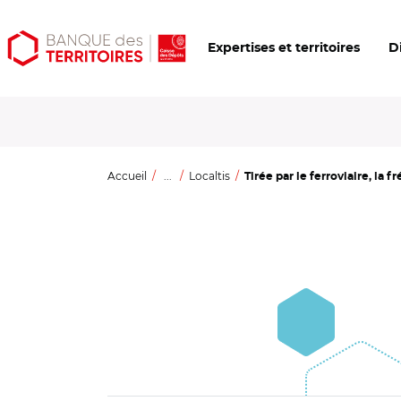
Aller
Aller
Ouvrir
Expertises et territoires
D
au
au
les
contenu
menu
outils
principal
principal
d'accessibilité
Accueil
...
Localtis
Tirée par le ferroviaire, la f