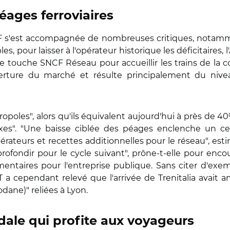
ages ferroviaires
F s'est accompagnée de nombreuses critiques, notamme
les, pour laisser à l'opérateur historique les déficitaires, 
e touche SNCF Réseau pour accueillir les trains de la c
erture du marché et résulte principalement du nivea
ropoles", alors qu'ils équivalent aujourd'hui à près de 4
es". "Une baisse ciblée des péages enclenche un cercl
érateurs et recettes additionnelles pour le réseau", es
approfondir pour le cycle suivant", prône-t-elle pour e
mentaires pour l'entreprise publique. Sans citer d'exem
 a cependant relevé que l'arrivée de Trenitalia avait am
ane)" reliées à Lyon.
ale qui profite aux voyageurs