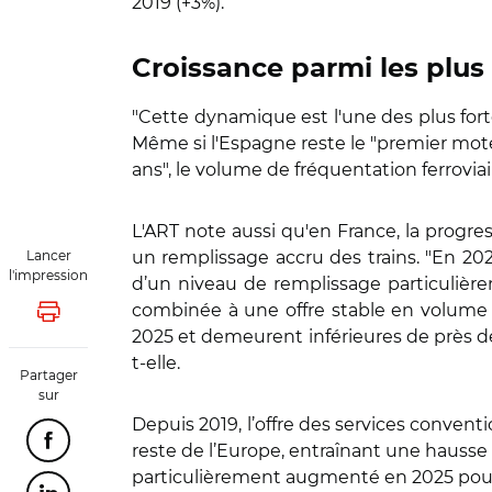
2019 (+3%).
Croissance parmi les plus
"Cette dynamique est l'une des plus fort
Même si l'Espagne reste le "premier mot
ans", le volume de fréquentation ferroviair
L'ART note aussi qu'en France, la progr
Lancer
un remplissage accru des trains. "En 202
l'impression
d’un niveau de remplissage particulière
combinée à une offre stable en volume
Lancer l'impression
2025 et demeurent inférieures de près de 
t-elle.
Partager
sur
Depuis 2019, l’offre des services conve
Partager cette page sur Facebook
reste de l’Europe, entraînant une hauss
particulièrement augmenté en 2025 pour l