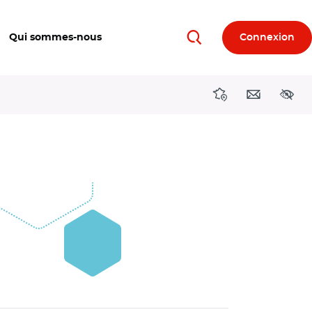
Qui sommes-nous
Connexion
Rechercher
Directions région
Contact
Acces