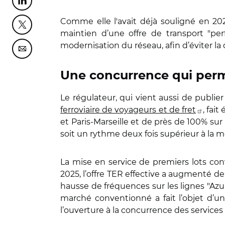
Partager cette page sur Linkedin
Comme elle l'avait déjà souligné en 2
Partager cette page sur Twitter
maintien d’une offre de transport "per
modernisation du réseau, afin d’éviter la 
Partager cette page sur Courriel
Une concurrence qui perme
Le régulateur, qui vient aussi de publie
ferroviaire de voyageurs et de fret
, fai
et Paris‑Marseille et de près de 100% sur 
soit un rythme deux fois supérieur à la mo
La mise en service de premiers lots conv
2025, l’offre TER effective a augmenté de
hausse de fréquences sur les lignes "Azur
marché conventionné a fait l’objet d’u
l’ouverture à la concurrence des services