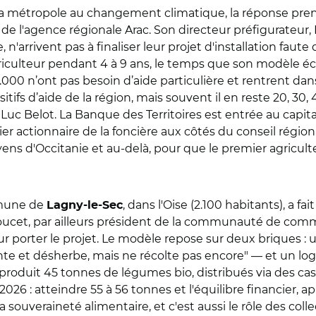
 la métropole au changement climatique, la réponse pren
de l'agence régionale Arac. Son directeur préfigurateur, Lu
'arrivent pas à finaliser leur projet d'installation faute d
'agriculteur pendant 4 à 9 ans, le temps que son modèle 
 1.000 n’ont pas besoin d’aide particulière et rentrent dan
tifs d’aide de la région, mais souvent il en reste 20, 30,
 Luc Belot. La Banque des Territoires est entrée au capital
er actionnaire de la foncière aux côtés du conseil régio
yens d'Occitanie et au-delà, pour que le premier agricult
ommune de
, dans l'Oise (2.100 habitants), a fai
Lagny-le-Sec
Doucet, par ailleurs président de la communauté de com
r porter le projet. Le modèle repose sur deux briques : 
e et désherbe, mais ne récolte pas encore" — et un logic
 produit 45 tonnes de légumes bio, distribués via des casie
2026 : atteindre 55 à 56 tonnes et l'équilibre financier, 
la souveraineté alimentaire, et c'est aussi le rôle des col