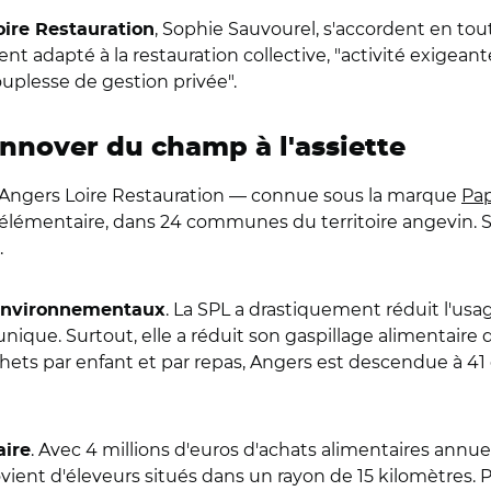
, Sophie Sauvourel, s'accordent en tout
ire Restauration
nt adapté à la restauration collective, "activité exigeante
uplesse de gestion privée".
 innover du champ à l'assiette
L Angers Loire Restauration — connue sous la marque
Pap
le élémentaire, dans 24 communes du territoire angevin. 
.
. La SPL a drastiquement réduit l'us
 environnementaux
 unique. Surtout, elle a réduit son gaspillage alimentair
hets par enfant et par repas, Angers est descendue à 41
. Avec 4 millions d'euros d'achats alimentaires annuels, 
aire
ovient d'éleveurs situés dans un rayon de 15 kilomètres. P