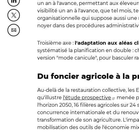
Partager cette page sur Linkedin
un an à l'avance, permettant aux éleveu
visibilité un an à l'avance, que tel mois
Partager cette page sur Twitter
organisationnelle qui suppose aussi une
noyer dans des procédures administrativ
Partager cette page sur Courriel
Troisième axe :
l'adaptation aux aléas c
systématisé la planification en double :
version "mode canicule", pour basculer r
Du foncier agricole à la
Au-delà de la restauration collective, les
qu'illustre
l'étude prospective
menée pa
l'horizon 2050, 16 filières agricoles sur
concurrence internationale et du renou
transformation de son agriculture. L'impac
mobilisation des outils de l'économie mixt