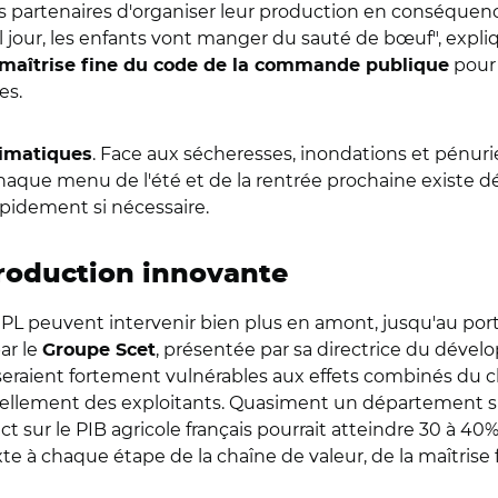
rs partenaires d'organiser leur production en conséquen
, tel jour, les enfants vont manger du sauté de bœuf", ex
pour 
maîtrise fine du code de la commande publique
es.
. Face aux sécheresses, inondations et pénurie
limatiques
 chaque menu de l'été et de la rentrée prochaine existe 
apidement si nécessaire.
 production innovante
 EPL peuvent intervenir bien plus en amont, jusqu'au port
r le
, présentée par sa directrice du dév
Groupe Scet
 24 seraient fortement vulnérables aux effets combinés d
vellement des exploitants. Quasiment un département s
t sur le PIB agricole français pourrait atteindre 30 à 40
e à chaque étape de la chaîne de valeur, de la maîtrise fo