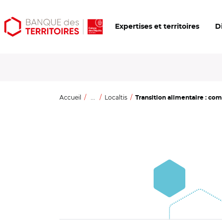
Aller
Aller
Ouvrir
Expertises et territoires
D
au
au
les
contenu
menu
outils
principal
principal
d'accessibilité
Accueil
...
Localtis
Transition alimentaire : com