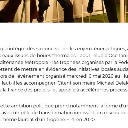
 qui intègre dès sa conception les enjeux énergétiques, 
les eaux issues de boues thermales... pour l'élue d'Occi
éditerranée Métropole - les trophées organisés par la Féd
rmettent de mettre en évidence des initiatives locales a
ors de l'
événement
organisé mercredi 6 mai 2026 au Hub 
 faut-il les accompagner. Citant son maire Michael Delafo
la France des projets" et appelle à accélérer les proces
e cette ambition politique prend notamment la forme d'u
le, avec un pôle de transformation innovant, un réseau de
i-même lauréat d'un trophée EPL en 2020.