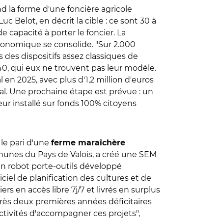
d la forme d'une foncière agricole
c Belot, en décrit la cible : ce sont 30 à
e capacité à porter le foncier. La
économique se consolide. "Sur 2.000
s des dispositifs assez classiques de
 40, qui eux ne trouvent pas leur modèle.
 en 2025, avec plus d'1,2 million d'euros
nal. Une prochaine étape est prévue : un
eur installé sur fonds 100% citoyens
t le pari d'une
ferme maraîchère
munes du Pays de Valois, a créé une SEM
un robot porte-outils développé
iel de planification des cultures et de
rs en accès libre 7j/7 et livrés en surplus
après deux premières années déficitaires
lectivités d'accompagner ces projets",