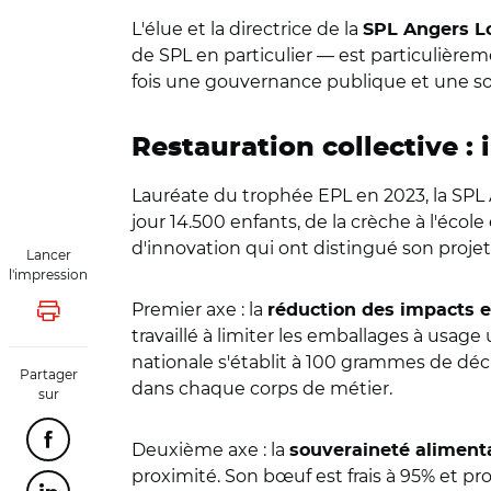
L'élue et la directrice de la
SPL Angers Lo
de SPL en particulier — est particulièreme
fois une gouvernance publique et une so
Restauration collective :
Lauréate du trophée EPL en 2023, la SP
jour 14.500 enfants, de la crèche à l'éco
d'innovation qui ont distingué son projet
Lancer
l'impression
Premier axe : la
réduction des impacts
Lancer l'impression
travaillé à limiter les emballages à usage
nationale s'établit à 100 grammes de déc
Partager
dans chaque corps de métier.
sur
Partager cette page sur Facebook
Deuxième axe : la
souveraineté aliment
proximité. Son bœuf est frais à 95% et pr