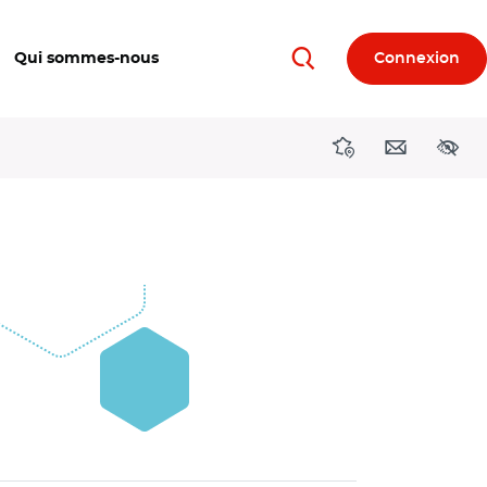
Qui sommes-nous
Connexion
Rechercher
Directions région
Contact
Acces