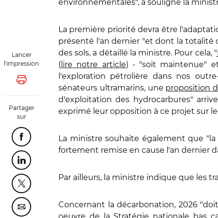
environnementales", a souligné la ministr
La première priorité devra être l'adapta
présenté l'an dernier "et dont la totalit
des sols, a détaillé la ministre. Pour cela,
Lancer
l'impression
(
lire notre article
) - "soit maintenue" 
l'exploration pétrolière dans nos outr
Lancer l'impression
sénateurs ultramarins, une
proposition d
d'exploitation des hydrocarbures" arriv
Partager
exprimé leur opposition à ce projet sur l
sur
La ministre souhaite également que "la p
Partager cette page sur Facebook
fortement remise en cause l'an dernier d
Partager cette page sur Linkedin
Par ailleurs, la ministre indique que les t
Partager cette page sur Twitter
Concernant la décarbonation, 2026 "doit
Partager cette page sur Courriel
oeuvre de la Stratégie nationale bas c