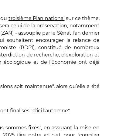
e du
troisième Plan national
sur ce thème,
e sera celui de la préservation, notamment
" (ZAN) - assouplie par le Sénat l'an dernier
ui souhaitent encourager la relance de
acroniste (RDPI), constitué de nombreux
'interdiction de recherche, d'exploration et
ion écologique et de l'Economie ont déjà
ions soit maintenue", alors qu’elle a été
ont finalisés "d'ici l'automne".
us sommes fixés", en assurant la mise en
n 2025 (
lire notre article
), pour "concilier