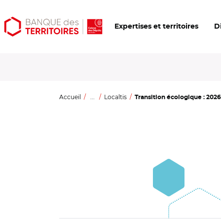
Aller
Aller
Ouvrir
Expertises et territoires
D
au
au
les
contenu
menu
outils
principal
principal
d'accessibilité
Accueil
...
Localtis
Transition écologique : 2026 