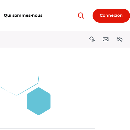
Qui sommes-nous
Connexion
Rechercher
Directions région
Contact
Acces