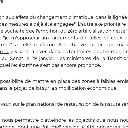
e.
tion aux effets du changement climatique, dans la ligné
é des mesures a déjà été engagée". L'autre axe prioritair
 "je souhaite que l'ambition du zéro artificialisation nette
et "je m'opposerai aux arguments de celles et ceux q
e-mer", a-t-elle réaffirmé. A l'initiative du groupe m
e loi
visant "à lever, dans les territoires d'outre-mer, l
e au Sénat le 29 janvier. Les ministères de la Transit
equel l'exécutif ne s'est pas encore prononcé.
ossibilité de mettre en place des zones à faibles émiss
ans le
projet de loi sur la simplification économique
.
ravaux sur le plan national de restauration de la nature ser
 nous permettre d'atteindre les objectifs que nous no
arbone, dont une "ultime" version a été présentée fi