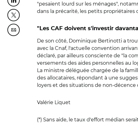
Partager cette page sur Linkedin
"pesaient lourd sur les ménages", notamm
dans la précarité, les petits propriétaires
Partager cette page sur Twitter
"Les CAF doivent s'investir davan
Partager cette page sur Courriel
De son côté, Dominique Bertinotti a trouv
avec la Cnaf, l'actuelle convention arrivan
déclaré, par ailleurs consciente de "la co
versements des aides personnelles au log
La ministre déléguée chargée de la famil
des allocataires, répondant à une sugges
loyers et des situations de non-décence
Valérie Liquet
(*) Sans aide, le taux d'effort médian serai