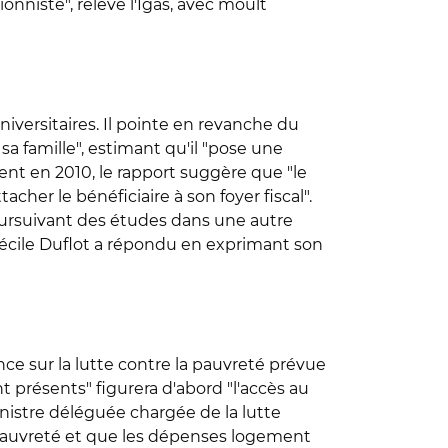
onniste", relève l'Igas, avec moult
universitaires. Il pointe en revanche du
a famille", estimant qu'il "pose une
nt en 2010, le rapport suggère que "le
cher le bénéficiaire à son foyer fiscal".
oursuivant des études dans une autre
 Cécile Duflot a répondu en exprimant son
ence sur la lutte contre la pauvreté prévue
 présents" figurera d'abord "l'accès au
ministre déléguée chargée de la lutte
e pauvreté et que les dépenses logement