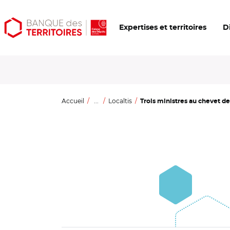
Aller
Aller
Ouvrir
Expertises et territoires
D
au
au
les
contenu
menu
outils
principal
principal
d'accessibilité
Accueil
...
Localtis
Trois ministres au chevet de