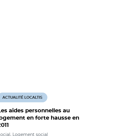
ACTUALITÉ LOCALTIS
ACTUALITÉ
Les aides personnelles au
Les aide
logement en forte hausse en
ménages 
2011
efficaces
ocial, Logement social
Logement soc