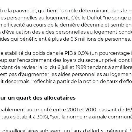
tre la pauvreté", qui tient "un rôle déterminant dans le 
aides personnelles au logement, Cécile Duflot "ne songe p
en efficacité au cours de la dernière décennie et semble
d'évaluation des aides personnelles au logement conduite
 aides qui bénéficient à plus de 6,3 millions de personnes
 stabilité du poids dans le PIB à 0,9% (un pourcentage i
sur l'encadrement des loyers du secteur privé, dont le d
endant de réviser la loi du 6 juillet 1989 tendant à améliore
'est pas d'augmenter les aides personnelles au logement
lait désormais "réfléchir à partir de la notion de taux d'effor
ur un quart des allocataires
dérablement augmenté entre 2001 et 2010, passant de 16,9
 le taux s'établit à 30%), "soit la norme maximale commu
des allocataires subissent un taux d'effort supérieur à 3