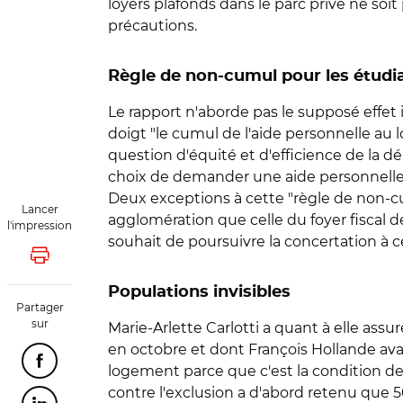
loyers plafonds dans le parc privé ne soit
précautions.
Règle de non-cumul pour les étudi
Le rapport n'aborde pas le supposé effet in
doigt "le cumul de l'aide personnelle au 
question d'équité et d'efficience de la 
choix de demander une aide personnelle au 
Deux exceptions à cette "règle de non-cu
Lancer
agglomération que celle du foyer fiscal d
l'impression
souhait de poursuivre la concertation à ce
Lancer l'impression
Populations invisibles
Partager
sur
Marie-Arlette Carlotti a quant à elle assur
en octobre et dont François Hollande avai
Partager cette page sur Facebook
logement parce que c'est la condition de t
contre l'exclusion a d'abord retenu que 