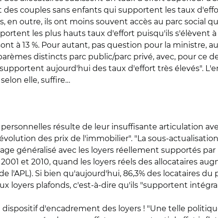
des couples sans enfants qui supportent les taux d'effor
 en outre, ils ont moins souvent accès au parc social que l
portent les plus hauts taux d'effort puisqu'ils s'élèvent à
nt à 13 %. Pour autant, pas question pour la ministre, au
barèmes distincts parc public/parc privé, avec, pour ce 
supportent aujourd'hui des taux d'effort très élevés". L
elon elle, suffire…
es personnelles résulte de leur insuffisante articulation 
évolution des prix de l'immobilier". "La sous-actualisatio
e généralisé avec les loyers réellement supportés par le
001 et 2010, quand les loyers réels des allocataires aug
de l'APL). Si bien qu'aujourd'hui, 86,3% des locataires du 
aux loyers plafonds, c'est-à-dire qu'ils "supportent int
 dispositif d'encadrement des loyers ! "Une telle polit