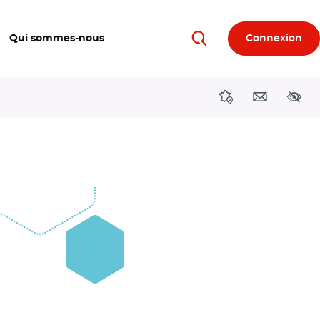
Qui sommes-nous
Connexion
Rechercher
Directions région
Contact
Acces