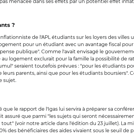
 pas menacée dans ses effets par un potentiel effet inflati
ants ?
flationniste de l'APL étudiants sur les loyers des villes 
logement pour un étudiant avec un avantage fiscal pour s
dépense publique". Comme l'avait envisagé le gouverneme
logement exclurait pour la famille la possibilité de ratta
mul" seraient toutefois prévues : "pour les étudiants p
e leurs parents, ainsi que pour les étudiants boursiers".
 sujet.
é que le rapport de l'Igas lui servira à préparer sa confér
t assuré que parmi "les sujets qui seront nécessairement
out" (voir notre article dans l'édition du 23 juillet). La 
50% des bénéficiaires des aides vivaient sous le seuil d