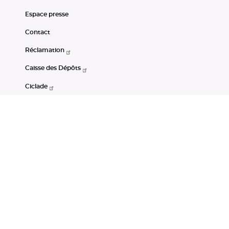
Espace presse
Contact
Réclamation
Caisse des Dépôts
Ciclade
CDC-Net
Consignations
Portail Open Data CDC
Restez connectés
LinkedIn
Youtube
Instagram
RSS