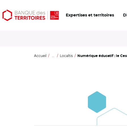
Aller
Aller
Ouvrir
Expertises et territoires
D
au
au
les
contenu
menu
outils
principal
principal
d'accessibilité
Accueil
...
Localtis
Numérique éducatif : le Cese