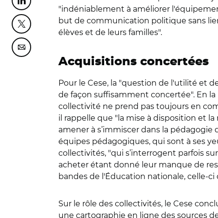
Partager cette page sur Linkedin
"indéniablement à améliorer l'équipemen
but de communication politique sans lie
Partager cette page sur Twitter
élèves et de leurs familles".
Partager cette page sur Courriel
Acquisitions concertées
Pour le Cese, la "question de l'utilité et
de façon suffisamment concertée". En la m
collectivité ne prend pas toujours en c
il rappelle que "la mise à disposition et 
amener à s’immiscer dans la pédagogie qu
équipes pédagogiques, qui sont à ses yeux
collectivités, "qui s’interrogent parfois 
acheter étant donné leur manque de ressou
bandes de l'Éducation nationale, celle-ci d
Sur le rôle des collectivités, le Cese con
une cartographie en ligne des sources de