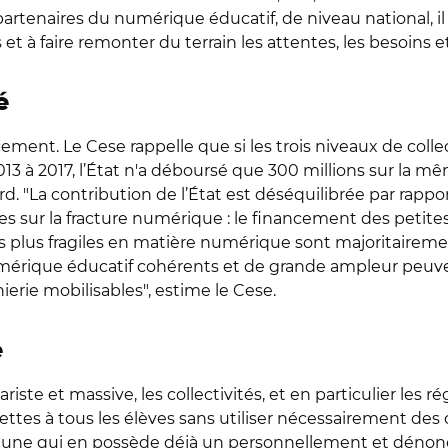
rtenaires du numérique éducatif, de niveau national, il 
ales et à faire remonter du terrain les attentes, les besoin
é
ent. Le Cese rappelle que si les trois niveaux de collect
13 à 2017, l’État n'a déboursé que 300 millions sur la
d. "La contribution de l’État est déséquilibrée par rapport 
s sur la fracture numérique : le financement des petites
 plus fragiles en matière numérique sont majoritairement
mérique éducatif cohérents et de grande ampleur peuvent
ierie mobilisables", estime le Cese.
e
ste et massive, les collectivités, et en particulier les r
ettes à tous les élèves sans utiliser nécessairement des cr
jeune qui en possède déjà un personnellement et dénonc