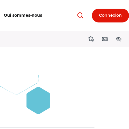
Qui sommes-nous
Connexion
Rechercher
Directions région
Contact
Acces