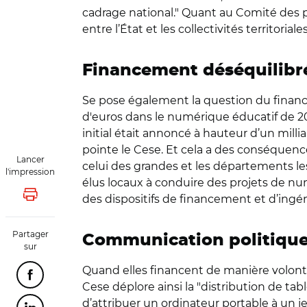
cadrage national." Quant au Comité des pa
entre l’État et les collectivités territori
Financement déséquilibr
Se pose également la question du financem
d'euros dans le numérique éducatif de 20
initial était annoncé à hauteur d’un milliar
pointe le Cese. Et cela a des conséquence
Lancer
celui des grandes et les départements les
l'impression
élus locaux à conduire des projets de nu
des dispositifs de financement et d’ingén
Lancer l'impression
Partager
Communication politiqu
sur
Quand elles financent de manière volontari
Partager cette page sur Facebook
Cese déplore ainsi la "distribution de tabl
d’attribuer un ordinateur portable à un 