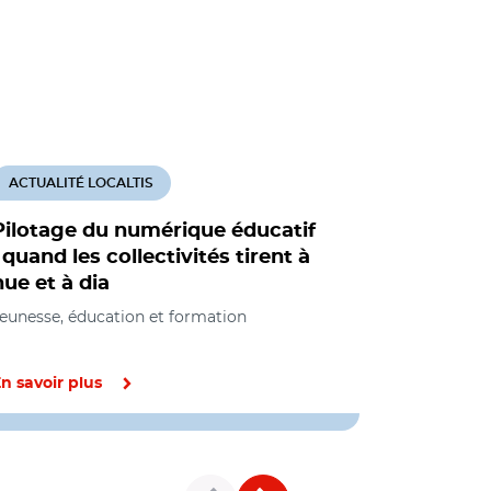
ACTUALITÉ LOCALTIS
ACTUALITÉ
Pilotage du numérique éducatif
Cour des
: quand les collectivités tirent à
pédagogi
hue et à dia
confineme
eunesse, éducation et formation
Jeunesse, éd
Infrastruct
n savoir plus
En savoir pl