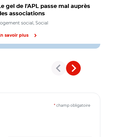
Le gel de l'APL passe mal auprès
Les aides
des associations
principal
ogement social, Social
Logement soc
n savoir plus
En savoir pl
*
champ obligatoire