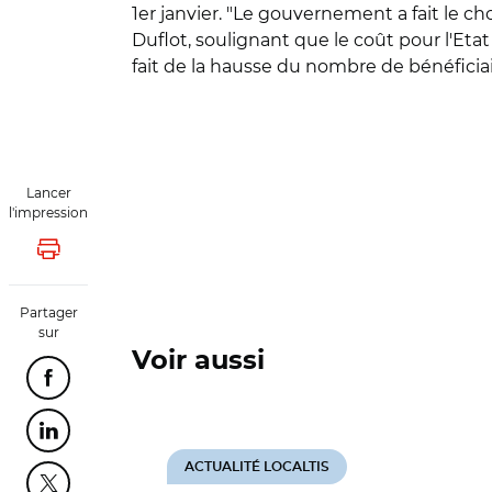
1er janvier. "Le gouvernement a fait le c
Duflot, soulignant que le coût pour l'Eta
fait de la hausse du nombre de bénéficiai
Lancer
l'impression
Lancer l'impression
Partager
sur
Voir aussi
Partager cette page sur Facebook
Partager cette page sur Linkedin
ACTUALITÉ LOCALTIS
Partager cette page sur Twitter