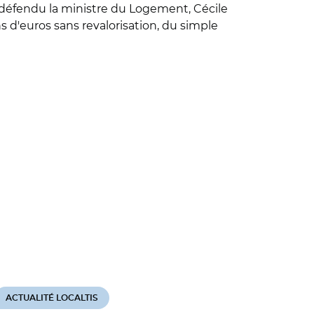
 a défendu la ministre du Logement, Cécile
s d'euros sans revalorisation, du simple
ACTUALITÉ LOCALTIS
ACTUALITÉ