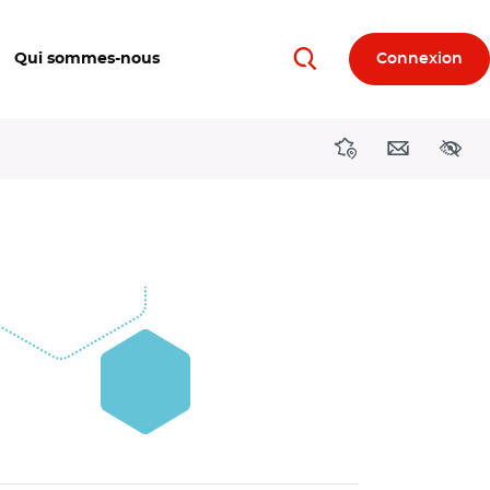
Qui sommes-nous
Connexion
Rechercher
Directions région
Contact
Acces