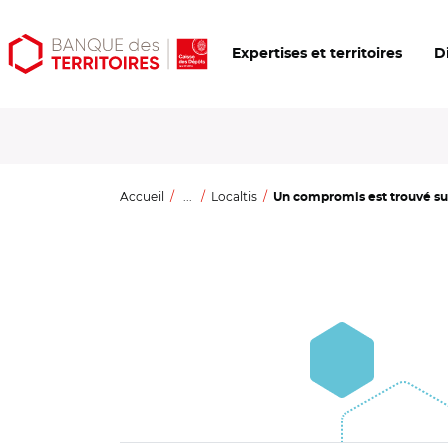
Aller
Aller
Ouvrir
Expertises et territoires
D
au
au
les
contenu
menu
outils
principal
principal
d'accessibilité
Accueil
...
Localtis
Un compromis est trouvé sur 