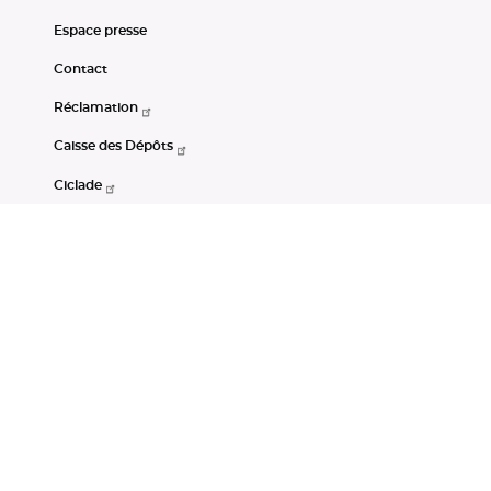
Espace presse
Contact
Réclamation
Caisse des Dépôts
Ciclade
CDC-Net
Consignations
Portail Open Data CDC
Restez connectés
LinkedIn
Youtube
Instagram
RSS