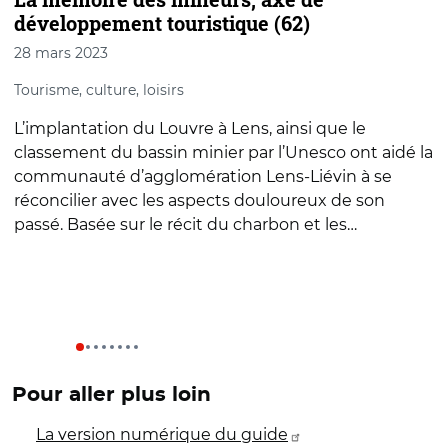
développement touristique (62)
28 mars 2023
1
Tourisme, culture, loisirs
D
L’implantation du Louvre à Lens, ainsi que le
D
classement du bassin minier par l’Unesco ont aidé la
l
communauté d’agglomération Lens-Liévin à se
é
réconcilier avec les aspects douloureux de son
t
passé. Basée sur le récit du charbon et les…
é
Pour aller plus loin
La version numérique du guide