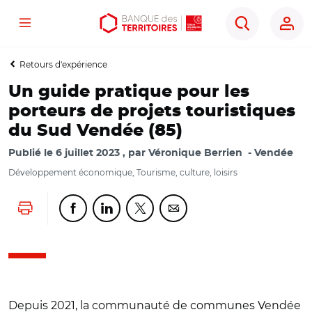
Menu
Aller
Aller
Ouvrir
Rechercher
au
au
les
contenu
menu
outils
Retours d'expérience
principal
principal
d'accessibilité
Un guide pratique pour les
porteurs de projets touristiques
du Sud Vendée (85)
Publié le
6 juillet 2023
par
Véronique Berrien
Vendée
Développement économique, Tourisme, culture, loisirs
Lancer l'impression
Partager cette page sur Facebook
Partager cette page sur Linkedin
Partager cette page sur Twitter
Partager cette page sur Co
Depuis 2021, la communauté de communes Vendée