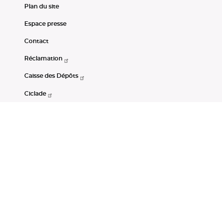
Plan du site
Espace presse
Contact
Réclamation
Caisse des Dépôts
Ciclade
CDC-Net
Consignations
Portail Open Data CDC
Restez connectés
LinkedIn
Youtube
Instagram
RSS