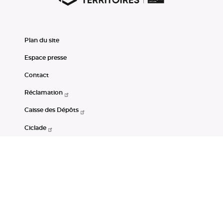
Plan du site
Espace presse
Contact
Réclamation
Caisse des Dépôts
Ciclade
CDC-Net
Consignations
Portail Open Data CDC
Restez connectés