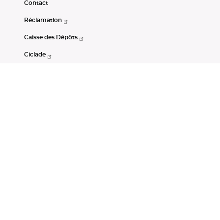
Contact
Réclamation
Caisse des Dépôts
Ciclade
CDC-Net
Consignations
Portail Open Data CDC
Restez connectés
LinkedIn
Youtube
Instagram
RSS
Mentions légales
CGU
Données personnelles
Accessibilité : non conforme
DSP2