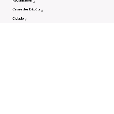
Réclamation
Caisse des Dépôts
Ciclade
CDC-Net
Consignations
Portail Open Data CDC
Restez connectés
LinkedIn
Youtube
Instagram
RSS
Mentions légales
CGU
Données personnelles
Accessibilité : non conforme
DSP2
Instruments financiers
Gestion des cookies