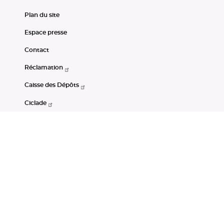
Plan du site
Espace presse
Contact
Réclamation
Caisse des Dépôts
Ciclade
CDC-Net
Consignations
Portail Open Data CDC
Restez connectés
LinkedIn
Youtube
Instagram
RSS