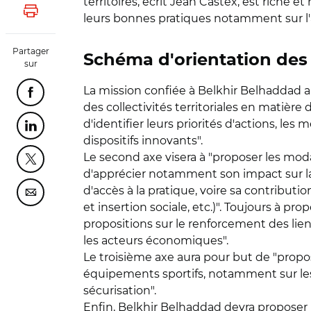
territoires, écrit Jean Castex, est riche
Lancer l'impression
leurs bonnes pratiques notamment sur l'a
Partager
Schéma d'orientation des
sur
La mission confiée à Belkhir Belhaddad aur
Partager cette page sur Facebook
des collectivités territoriales en matière
d'identifier leurs priorités d'actions, le
Partager cette page sur Linkedin
dispositifs innovants".
Le second axe visera à "proposer les mod
Partager cette page sur Twitter
d'apprécier notamment son impact sur la p
d'accès à la pratique, voire sa contribut
Partager cette page sur Courriel
et insertion sociale, etc.)". Toujours à pr
propositions sur le renforcement des liens e
les acteurs économiques".
Le troisième axe aura pour but de "propo
équipements sportifs, notamment sur les t
sécurisation".
Enfin, Belkhir Belhaddad devra proposer "