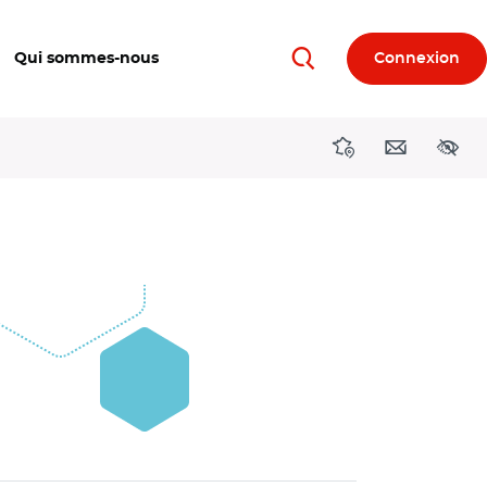
Qui sommes-nous
Connexion
Rechercher
Directions région
Contact
Acces