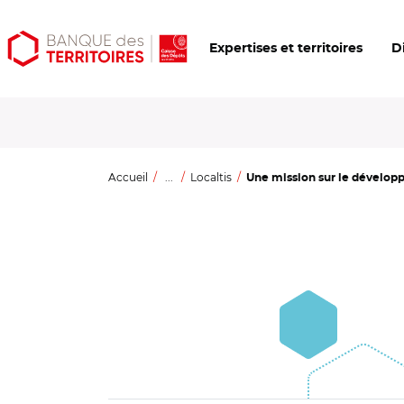
Aller
Aller
Ouvrir
Expertises et territoires
D
au
au
les
contenu
menu
outils
principal
principal
d'accessibilité
Accueil
...
Localtis
Une mission sur le développ