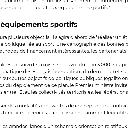
 et multiforme, mais encore insuffisamment documentée po
ccès à la pratique et aux équipements sportifs."
 équipements sportifs
a plusieurs objectifs. Il s'agira d'abord de "réaliser un 
 de politique liée au sport. Une cartographie des bonnes p
s méthodes de financement intéressantes, les partenariats a
alités de suivi de la mise en œuvre du plan 5.000 équi
ratique des Français (adéquation à la demande) et sur la
ion aux autres objectifs de politiques publiques (égalité
opos du déploiement de ce plan, le Premier ministre invite 
ntre l'État, les collectivités territoriales, les fédération
ser des modalités innovantes de conception, de contract
erritoires carencés, afin de viser notamment leur utilis
les grandes lignes d'un schéma d'orientation relatif aux